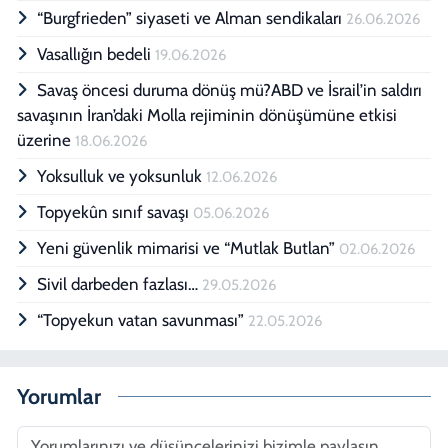
“Burgfrieden” siyaseti ve Alman sendikaları
26.06.2026
Vasallığın bedeli
19.06.2026
Savaş öncesi duruma dönüş mü?ABD ve İsrail’in saldırı
savaşının İran’daki Molla rejiminin dönüşümüne etkisi
üzerine
18.06.2026
Yoksulluk ve yoksunluk
12.06.2026
Topyekûn sınıf savaşı
05.06.2026
Yeni güvenlik mimarisi ve “Mutlak Butlan”
02.06.2026
Sivil darbeden fazlası…
29.05.2026
“Topyekun vatan savunması”
22.05.2026
Yorumlar