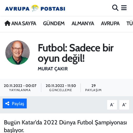
ANA SAYFA
Nöbetçi Eczaneler
ANA SAYFA
GÜNDEM
ALMANYA
AVRUPA
TÜ
GÜNDEM
Hava Durumu
Futbol: Sadece bir
ALMANYA
İstanbul Namaz Vakitleri
oyun değil!
AVRUPA
Trafik Durumu
MURAT ÇAKIR
TÜRKİYE
Avrupa Ligi Puan Durumu ve Fikstür
20.11.2022 - 00:07
20.11.2022 - 11:50
29
YAYINLANMA
GÜNCELLEME
PAYLAŞIM
DÜNYA
Tüm Manşetler
Paylaş
-
+
A
A
KÜLTÜR
Son Dakika Haberleri
Bugün Katar’da 2022 Dünya Futbol Şampiyonası
SPOR
Haber Arşivi
başlıyor.