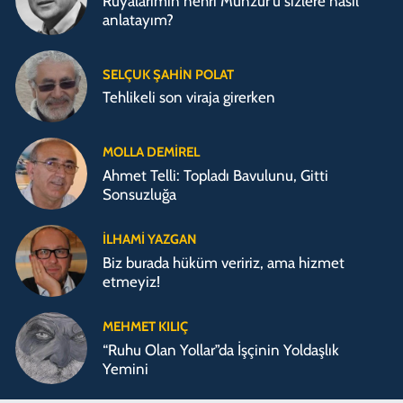
Rüyalarımın nehri Munzur'u sizlere nasıl
anlatayım?
SELÇUK ŞAHIN POLAT
Tehlikeli son viraja girerken
MOLLA DEMIREL
Ahmet Telli: Topladı Bavulunu, Gitti
Sonsuzluğa
İLHAMI YAZGAN
Biz burada hüküm veririz, ama hizmet
etmeyiz!
MEHMET KILIÇ
“Ruhu Olan Yollar”da İşçinin Yoldaşlık
Yemini