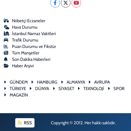
Nöbetçi Eczaneler
Hava Durumu
İstanbul Namaz Vakitleri
Trafik Durumu
Puan Durumu ve Fikstür
Tüm Manşetler
Son Dakika Haberleri
Haber Arşivi
GÜNDEM
HAMBURG
ALMANYA
AVRUPA
TÜRKIYE
DÜNYA
SİYASET
TEKNOLOJİ
SPOR
MAGAZİN
RSS
Copyright © 2012. Her hakkı saklıdır.