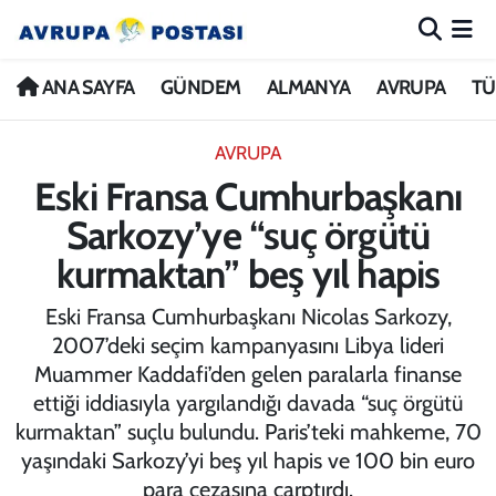
ANA SAYFA
Nöbetçi Eczaneler
ANA SAYFA
GÜNDEM
ALMANYA
AVRUPA
TÜ
GÜNDEM
Hava Durumu
AVRUPA
Eski Fransa Cumhurbaşkanı
ALMANYA
İstanbul Namaz Vakitleri
Sarkozy’ye “suç örgütü
AVRUPA
Trafik Durumu
kurmaktan” beş yıl hapis
TÜRKİYE
Avrupa Ligi Puan Durumu ve Fikstür
Eski Fransa Cumhurbaşkanı Nicolas Sarkozy,
2007’deki seçim kampanyasını Libya lideri
DÜNYA
Tüm Manşetler
Muammer Kaddafi’den gelen paralarla finanse
ettiği iddiasıyla yargılandığı davada “suç örgütü
KÜLTÜR
Son Dakika Haberleri
kurmaktan” suçlu bulundu. Paris’teki mahkeme, 70
yaşındaki Sarkozy’yi beş yıl hapis ve 100 bin euro
SPOR
Haber Arşivi
para cezasına çarptırdı.