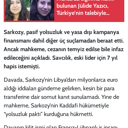
bulunan Jülide Yazıcı,
Türkiye’nin talebiyle
Arnavutluk'ta tutuklandı
Sarkozy, pasif yolsuzluk ve yasa dışı kampanya
finansmanı dahil diğer üç suçlamadan beraat etti.
Ancak mahkeme, cezanın temyiz edilse bile infaz
edileceğini açıkladı. Savcılık, eski lider için 7 yıl
hapis istemişti.
Davada, Sarkozy’nin Libya’dan milyonlarca euro
aldığı iddiaları gündeme gelirken, kesin bir para
transferine dair somut kanıt sunulamadı. Yine de
mahkeme, Sarkozy’nin Kaddafi hükümetiyle
“yolsuzluk paktı” kurduğuna hükmetti.
Davanın kilit ismi olan Fransız-Lübnanlı iş insanı