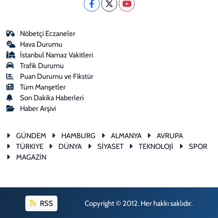
Nöbetçi Eczaneler
Hava Durumu
İstanbul Namaz Vakitleri
Trafik Durumu
Puan Durumu ve Fikstür
Tüm Manşetler
Son Dakika Haberleri
Haber Arşivi
GÜNDEM
HAMBURG
ALMANYA
AVRUPA
TÜRKIYE
DÜNYA
SİYASET
TEKNOLOJİ
SPOR
MAGAZİN
RSS
Copyright © 2012. Her hakkı saklıdır.