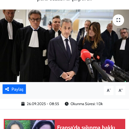
KADIN
YAZARLAR
Paylaş
-
+
A
A
26.09.2025 - 08:55
Okunma Süresi: 1 Dk
Fransa’da sığınma hakkı