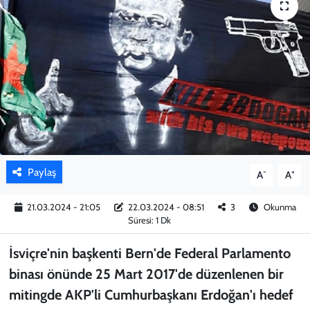
KADIN
YAZARLAR
Paylaş
-
+
A
A
21.03.2024 - 21:05
22.03.2024 - 08:51
3
Okunma
Süresi: 1 Dk
İsviçre'nin başkenti Bern'de Federal Parlamento
binası önünde 25 Mart 2017'de düzenlenen bir
mitingde AKP'li Cumhurbaşkanı Erdoğan'ı hedef