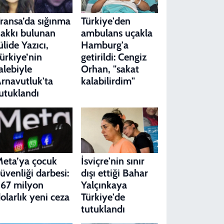
ransa’da sığınma
Türkiye'den
akkı bulunan
ambulans uçakla
ülide Yazıcı,
Hamburg'a
ürkiye’nin
getirildi: Cengiz
alebiyle
Orhan, "sakat
rnavutluk'ta
kalabilirdim"
utuklandı
eta’ya çocuk
İsviçre'nin sınır
üvenliği darbesi:
dışı ettiği Bahar
67 milyon
Yalçınkaya
olarlık yeni ceza
Türkiye'de
tutuklandı