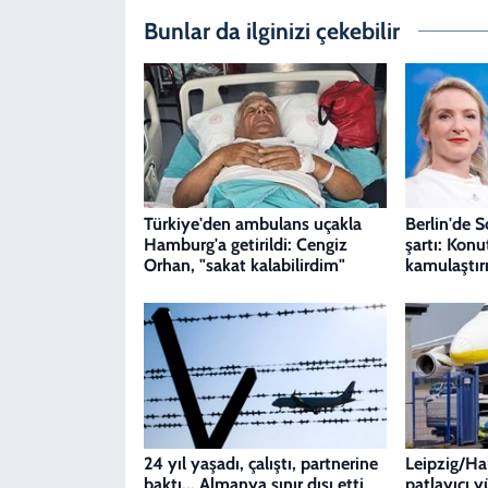
Bunlar da ilginizi çekebilir
Türkiye'den ambulans uçakla
Berlin'de S
Hamburg'a getirildi: Cengiz
şartı: Konut
Orhan, "sakat kalabilirdim"
kamulaştırı
24 yıl yaşadı, çalıştı, partnerine
Leipzig/Ha
baktı... Almanya sınır dışı etti
patlayıcı y