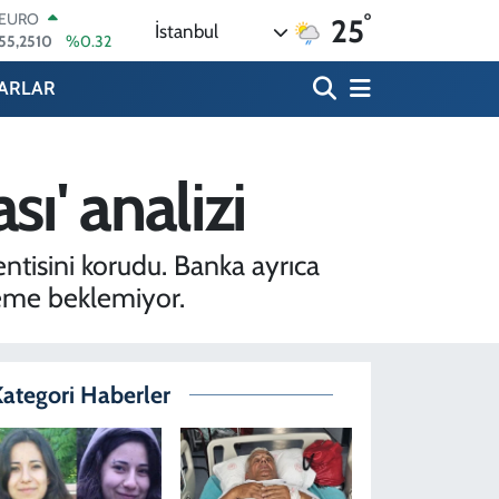
EURO
°
25
İstanbul
55,2510
%0.32
STERLİN
64,4811
%0.38
ARLAR
GRAM ALTIN
6660.55
%0
BİST100
13.779
%-14
ı' analizi
BITCOIN
64.815,30
%-0.1
DOLAR
ntisini korudu. Banka ayrıca
47,7436
%0.18
leme beklemiyor.
ategori Haberler