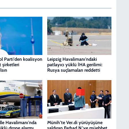
ol Parti'den koalisyon
Leipzig Havalimanı'ndaki
 şirketleri
patlayıcı yüklü İHA gerilimi:
lsın
Rusya suçlamaları reddetti
lle Havalimanı'nda
Münih’te Ver.di yürüyüşüne
üklü drone alarmı
saldıran Farhad N.’ye müebbet