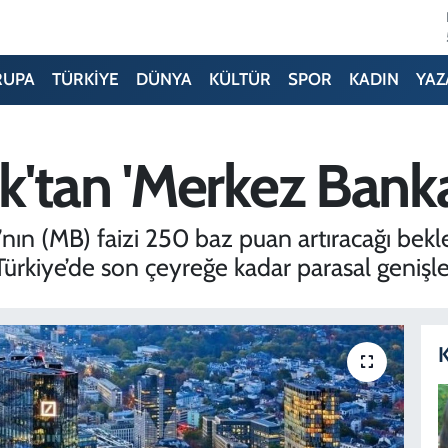
RUPA
TÜRKİYE
DÜNYA
KÜLTÜR
SPOR
KADIN
YAZ
'tan 'Merkez Bankas
ın (MB) faizi 250 baz puan artıracağı bekle
Türkiye’de son çeyreğe kadar parasal geniş
K