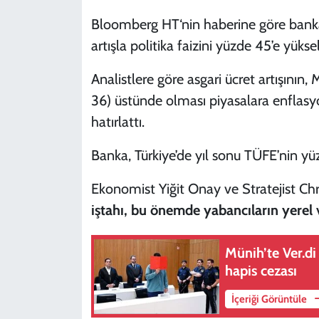
Bloomberg HT‘nin haberine göre bank
artışla politika faizini yüzde 45’e yüks
Analistlere göre asgari ücret artışının
36) üstünde olması piyasalara enflasy
hatırlattı.
Banka, Türkiye’de yıl sonu TÜFE’nin y
Ekonomist Yiğit Onay ve Stratejist Ch
iştahı, bu önemde yabancıların yerel v
Münih’te Ver.d
hapis cezası
İçeriği Görüntüle