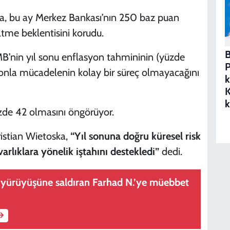
a, bu ay Merkez Bankası’nın 250 baz puan
eltme beklentisini korudu.
B
, MB’nin yıl sonu enflasyon tahmininin (yüzde
P
onla mücadelenin kolay bir süreç olmayacağını
k
K
k
üzde 42 olmasını öngörüyor.
ristian Wietoska,
“Yıl sonuna doğru küresel risk
arlıklara yönelik iştahını destekledi”
dedi.
i yürüyüşüne saldıran Farhad N.’ye müebbet