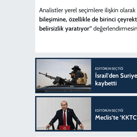
Analistler yerel seçimlere ilişkin olarak
bileşimine, özellikle de birinci çeyre
belirsizlik yaratıyor”
değerlendirmesini
EDITÖRÜN SEÇTIĞI
İsrail'den Suriye
kaybetti
EDITÖRÜN SEÇTIĞI
Meclis’te ‘KKTC’