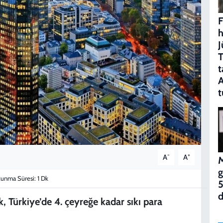
F
h
J
T
t
A
t
-
+
A
A
M
g
unma Süresi: 1 Dk
5
d
 Türkiye’de 4. çeyreğe kadar sıkı para