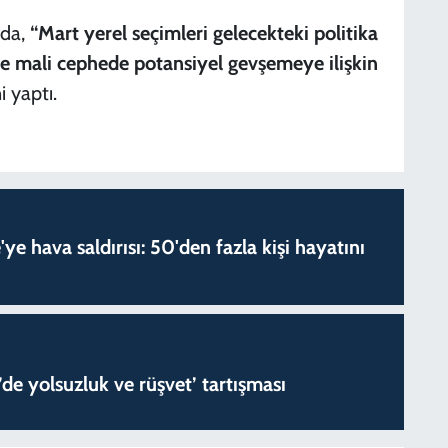
 da,
“Mart yerel seçimleri gelecekteki politika
kte mali cephede potansiyel gevşemeye ilişkin
 yaptı.
'ye hava saldırısı: 50'den fazla kişi hayatını
de yolsuzluk ve rüşvet’ tartışması