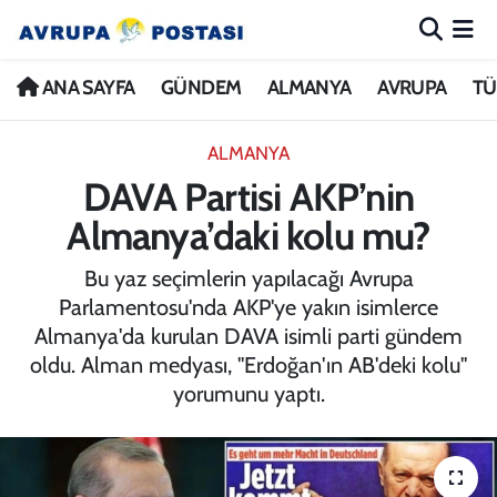
ANA SAYFA
Nöbetçi Eczaneler
ANA SAYFA
GÜNDEM
ALMANYA
AVRUPA
TÜ
GÜNDEM
Hava Durumu
ALMANYA
DAVA Partisi AKP’nin
ALMANYA
İstanbul Namaz Vakitleri
Almanya’daki kolu mu?
AVRUPA
Trafik Durumu
Bu yaz seçimlerin yapılacağı Avrupa
Parlamentosu'nda AKP'ye yakın isimlerce
TÜRKİYE
Avrupa Ligi Puan Durumu ve Fikstür
Almanya'da kurulan DAVA isimli parti gündem
oldu. Alman medyası, "Erdoğan'ın AB'deki kolu"
DÜNYA
Tüm Manşetler
yorumunu yaptı.
KÜLTÜR
Son Dakika Haberleri
SPOR
Haber Arşivi