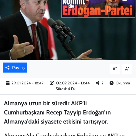
KADIN
YAZARLAR
Paylaş
-
+
A
A
29.01.2024 - 18:47
02.02.2024 - 13:44
2
Okunma
Süresi: 4 Dk
Almanya uzun bir süredir AKP'li
Cumhurbaşkanı Recep Tayyip Erdoğan’ın
Almanya’daki siyasete etkisini tartışıyor.
Almanya'da Cumhurbaşkanı Erdoğan ve AKP’ye