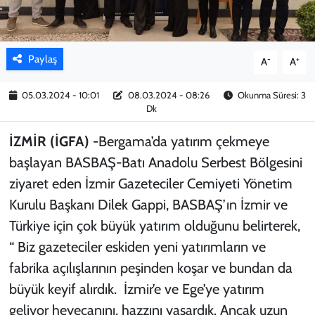
KADIN
Paylaş
-
+
YAZARLAR
A
A
05.03.2024 - 10:01
08.03.2024 - 08:26
Okunma Süresi: 3
Dk
İZMİR (İGFA) -
Bergama’da yatırım çekmeye
başlayan BASBAŞ-Batı Anadolu Serbest Bölgesini
ziyaret eden İzmir Gazeteciler Cemiyeti Yönetim
Kurulu Başkanı Dilek Gappi, BASBAŞ’ın İzmir ve
Türkiye için çok büyük yatırım olduğunu belirterek,
“ Biz gazeteciler eskiden yeni yatırımların ve
fabrika açılışlarının peşinden koşar ve bundan da
büyük keyif alırdık. İzmir’e ve Ege’ye yatırım
geliyor heyecanını, hazzını yaşardık. Ancak uzun