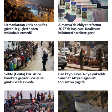
Uzmanlardan kritik soru: Fas
Almanya'da ehliyet reformu
güvenlik güçleri neden
2027'de başlıyor: Koalisyon
müdahale etmedi?
hükümeti harekete geçti
Sebte (Ceuta) krizi AB'yi
Can kaybı sayısı 67'ye yükseldi:
harekete geçirdi: Gözler salı
Sánchez AB'yi olağanüstü
günkü kritik zirvede
toplantıya çağırdı