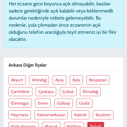
Her eczane gece boyunca açık olmayabilir, bazıları
sadece gerektiğinde açık kalabilir veya beklenmedik
durumlar nedeniyle nöbete gelemeyebilir. Bu
nedenle, yola çıkmadan önce eczanenin açık
olduğunu telefon aracılığıyla teyit etmeniz iyi bir fikir
olacaktır.
Ankara Diğer İlçeler
Akyurt
Altindağ
Ayaş
Bala
Beypazari
Çamlidere
Çankaya
Çubuk
Elmadağ
Etimesgut
Evren
Gölbaşi
Güdül
Haymana
Kahramankazan
Kalecik
Keçiören
Kizilcahamam
Mamak
Nallihan
Polatli