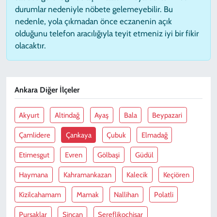
durumlar nedeniyle nöbete gelemeyebilir. Bu
nedenle, yola çıkmadan önce eczanenin açık
olduğunu telefon aracılığıyla teyit etmeniz iyi bir fikir
olacaktır.
Ankara Diğer İlçeler
Akyurt
Altindağ
Ayaş
Bala
Beypazari
Çamlidere
Çankaya
Çubuk
Elmadağ
Etimesgut
Evren
Gölbaşi
Güdül
Haymana
Kahramankazan
Kalecik
Keçiören
Kizilcahamam
Mamak
Nallihan
Polatli
Pursaklar
Sincan
Şereflikoçhisar