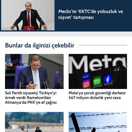
Meclis’te ‘KKTC’de yolsuzluk ve
rüşvet’ tartışması
Bunlar da ilginizi çekebilir
Sol Partili siyasetçi Türkiye’yi
Meta’ya çocuk güvenliği darbesi:
örnek verdi: Ramelow’dan
567 milyon dolarlık yeni ceza
Almanya'da PKK'ye af çağrısı