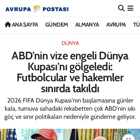
ANA SAYFA
Nöbetçi Eczaneler
ANA SAYFA
GÜNDEM
ALMANYA
AVRUPA
TÜ
GÜNDEM
Hava Durumu
DÜNYA
ABD'nin vize engeli Dünya
ALMANYA
İstanbul Namaz Vakitleri
Kupası'nı gölgeledi:
AVRUPA
Trafik Durumu
Futbolcular ve hakemler
sınırda takıldı
TÜRKİYE
Avrupa Ligi Puan Durumu ve Fikstür
2026 FIFA Dünya Kupası'nın başlamasına günler
DÜNYA
Tüm Manşetler
kala, turnuva sahadaki rekabetten çok ABD'nin sıkı
göç ve sınır politikaları nedeniyle gündeme geliyor.
KÜLTÜR
Son Dakika Haberleri
SPOR
Haber Arşivi