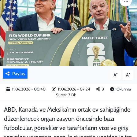
KADIN
YAZARLAR
Paylaş
-
+
A
A
11.06.2026 - 00:40
11.06.2026 - 07:24
3
Okunma
Süresi: 7 Dk
ABD, Kanada ve Meksika'nın ortak ev sahipliğinde
düzenlenecek organizasyon öncesinde bazı
futbolcular, görevliler ve taraftarların vize ve giriş
sorunları yaşaması, spor ile siyasetin yeniden iç içe