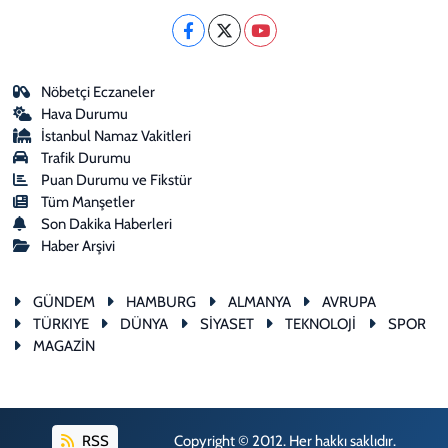
Nöbetçi Eczaneler
Hava Durumu
İstanbul Namaz Vakitleri
Trafik Durumu
Puan Durumu ve Fikstür
Tüm Manşetler
Son Dakika Haberleri
Haber Arşivi
GÜNDEM
HAMBURG
ALMANYA
AVRUPA
TÜRKIYE
DÜNYA
SİYASET
TEKNOLOJİ
SPOR
MAGAZİN
RSS
Copyright © 2012. Her hakkı saklıdır.