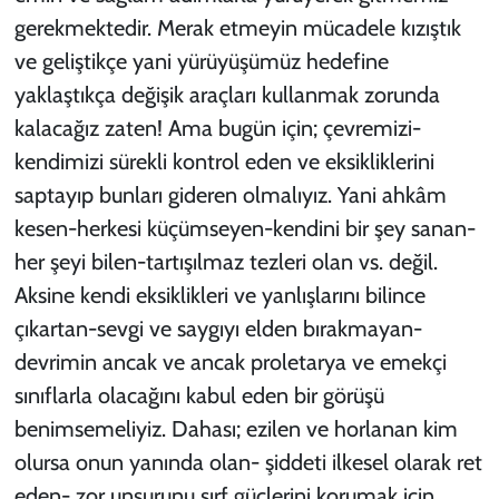
gerekmektedir. Merak etmeyin mücadele kızıştık
ve geliştikçe yani yürüyüşümüz hedefine
yaklaştıkça değişik araçları kullanmak zorunda
kalacağız zaten! Ama bugün için; çevremizi-
kendimizi sürekli kontrol eden ve eksikliklerini
saptayıp bunları gideren olmalıyız. Yani ahkâm
kesen-herkesi küçümseyen-kendini bir şey sanan-
her şeyi bilen-tartışılmaz tezleri olan vs. değil.
Aksine kendi eksiklikleri ve yanlışlarını bilince
çıkartan-sevgi ve saygıyı elden bırakmayan-
devrimin ancak ve ancak proletarya ve emekçi
sınıflarla olacağını kabul eden bir görüşü
benimsemeliyiz. Dahası; ezilen ve horlanan kim
olursa onun yanında olan- şiddeti ilkesel olarak ret
eden- zor unsurunu sırf güçlerini korumak için