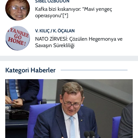
SIBEL ÖZBUDUN
Kafka bizi kıskanıyor: “Mavi yengeç
operasyonu”[*]
V. KILIÇ / K. ÖÇALAN
NATO ZİRVESİ: Çözülen Hegemonya ve
Savaşın Sürekliliği
Kategori Haberler