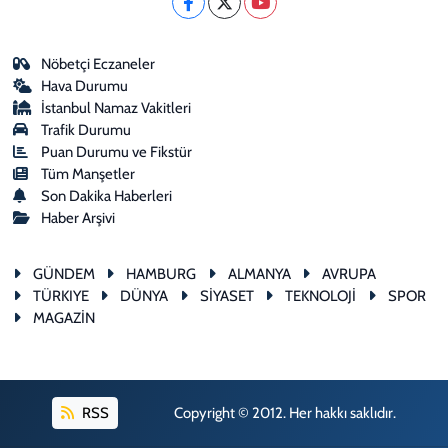
Nöbetçi Eczaneler
Hava Durumu
İstanbul Namaz Vakitleri
Trafik Durumu
Puan Durumu ve Fikstür
Tüm Manşetler
Son Dakika Haberleri
Haber Arşivi
GÜNDEM
HAMBURG
ALMANYA
AVRUPA
TÜRKIYE
DÜNYA
SİYASET
TEKNOLOJİ
SPOR
MAGAZİN
RSS
Copyright © 2012. Her hakkı saklıdır.