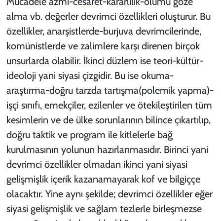
Mücadele azmi-cesaret-kararlılık-ölümü göze
alma vb. değerler devrimci özellikleri oluşturur. Bu
özellikler, anarşistlerde-burjuva devrimcilerinde,
komünistlerde ve zalimlere karşı direnen birçok
unsurlarda olabilir. İkinci düzlem ise teori-kültür-
ideoloji yani siyasi çizgidir. Bu ise okuma-
araştırma-doğru tarzda tartışma(polemik yapma)-
işçi sınıfı, emekçiler, ezilenler ve ötekileştirilen tüm
kesimlerin ve de ülke sorunlarının bilince çıkartılıp,
doğru taktik ve program ile kitlelerle bağ
kurulmasının yolunun hazırlanmasıdır. Birinci yani
devrimci özellikler olmadan ikinci yani siyasi
gelişmişlik içerik kazanamayarak kof ve bilgiççe
olacaktır. Yine aynı şekilde; devrimci özellikler eğer
siyasi gelişmişlik ve sağlam tezlerle birleşmezse