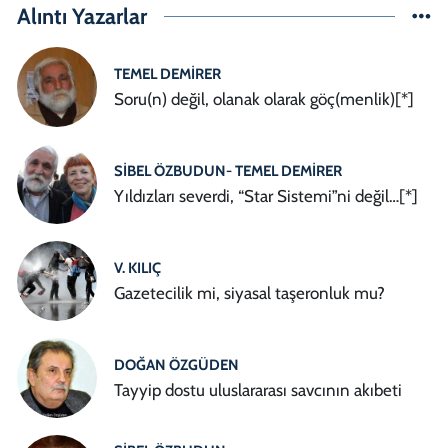
Alıntı Yazarlar
TEMEL DEMIRER
Soru(n) değil, olanak olarak göç(menlik)[*]
SIBEL ÖZBUDUN- TEMEL DEMIRER
Yıldızları severdi, “Star Sistemi”ni değil…[*]
V. KILIÇ
Gazetecilik mi, siyasal taşeronluk mu?
DOĞAN ÖZGÜDEN
Tayyip dostu uluslararası savcının akıbeti