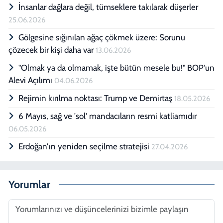
İnsanlar dağlara değil, tümseklere takılarak düşerler
25.06.2026
Gölgesine sığınılan ağaç çökmek üzere: Sorunu
çözecek bir kişi daha var
13.06.2026
"Olmak ya da olmamak, işte bütün mesele bu!" BOP'un
Alevi Açılımı
04.06.2026
Rejimin kırılma noktası: Trump ve Demirtaş
18.05.2026
6 Mayıs, sağ ve 'sol' mandacıların resmi katliamıdır
06.05.2026
Erdoğan’ın yeniden seçilme stratejisi
27.04.2026
Yorumlar