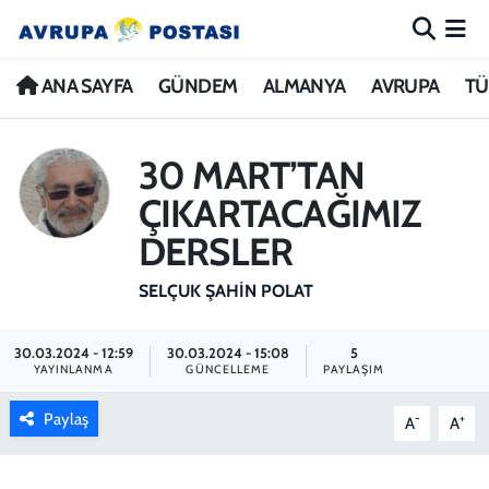
ANA SAYFA
Nöbetçi Eczaneler
ANA SAYFA
GÜNDEM
ALMANYA
AVRUPA
TÜ
GÜNDEM
Hava Durumu
30 MART’TAN
ALMANYA
İstanbul Namaz Vakitleri
ÇIKARTACAĞIMIZ
DERSLER
AVRUPA
Trafik Durumu
SELÇUK ŞAHIN POLAT
TÜRKİYE
Avrupa Ligi Puan Durumu ve Fikstür
30.03.2024 - 12:59
30.03.2024 - 15:08
5
DÜNYA
Tüm Manşetler
YAYINLANMA
GÜNCELLEME
PAYLAŞIM
KÜLTÜR
Son Dakika Haberleri
Paylaş
-
+
A
A
SPOR
Haber Arşivi