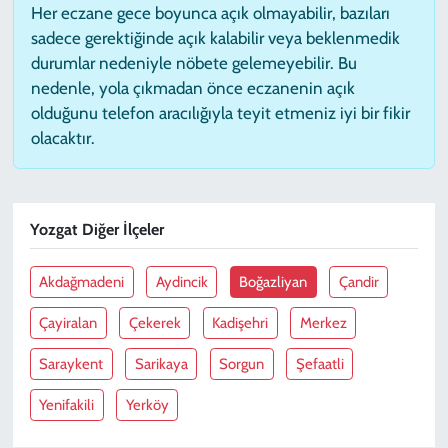
Her eczane gece boyunca açık olmayabilir, bazıları
sadece gerektiğinde açık kalabilir veya beklenmedik
durumlar nedeniyle nöbete gelemeyebilir. Bu
nedenle, yola çıkmadan önce eczanenin açık
olduğunu telefon aracılığıyla teyit etmeniz iyi bir fikir
olacaktır.
Yozgat Diğer İlçeler
Akdağmadeni
Aydincik
Boğazliyan
Çandir
Çayiralan
Çekerek
Kadişehri
Merkez
Saraykent
Sarikaya
Sorgun
Şefaatli
Yenifakili
Yerköy