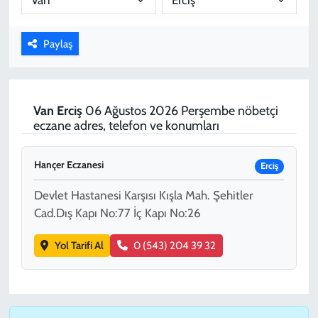
KADIN
Paylaş
YAZARLAR
Van
Erciş
06 Ağustos 2026 Perşembe nöbetçi
eczane adres, telefon ve konumları
Hançer Eczanesi
Erciş
Devlet Hastanesi Karşısı Kışla Mah. Şehitler
Cad.Dış Kapı No:77 İç Kapı No:26
Yol Tarifi Al
0 (543) 204 39 32