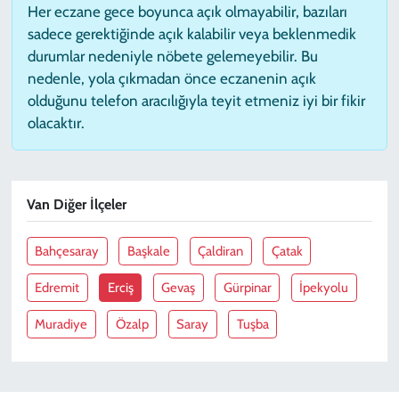
Her eczane gece boyunca açık olmayabilir, bazıları
sadece gerektiğinde açık kalabilir veya beklenmedik
durumlar nedeniyle nöbete gelemeyebilir. Bu
nedenle, yola çıkmadan önce eczanenin açık
olduğunu telefon aracılığıyla teyit etmeniz iyi bir fikir
olacaktır.
Van Diğer İlçeler
Bahçesaray
Başkale
Çaldiran
Çatak
Edremit
Erciş
Gevaş
Gürpinar
İpekyolu
Muradiye
Özalp
Saray
Tuşba