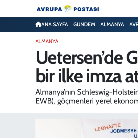
ANA SAYFA
Nöbetçi Eczaneler
ANA SAYFA
GÜNDEM
ALMANYA
AV
GÜNDEM
Hava Durumu
ALMANYA
Uetersen’de G
ALMANYA
İstanbul Namaz Vakitleri
bir ilke imza at
AVRUPA
Trafik Durumu
TÜRKİYE
Avrupa Ligi Puan Durumu ve Fikstür
Almanya’nın Schleswig-Holstein 
EWB), göçmenleri yerel ekonomiyl
DÜNYA
Tüm Manşetler
KÜLTÜR
Son Dakika Haberleri
SPOR
Haber Arşivi