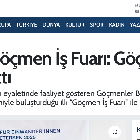
ST
64
GR
65
RUPA
TÜRKİYE
DÜNYA
KÜLTÜR
SPOR
KADIN
YAZ
Bİ
13
BI
64
öçmen İş Fuarı: Göç
D
47
E
tı
55
eyaletinde faaliyet gösteren Göçmenler Bi
e buluşturduğu ilk “Göçmen İş Fuarı” ile Ue
K