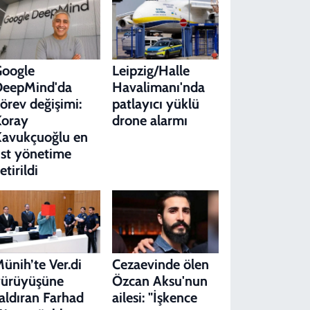
Google
Leipzig/Halle
DeepMind'da
Havalimanı'nda
örev değişimi:
patlayıcı yüklü
Koray
drone alarmı
avukçuoğlu en
st yönetime
etirildi
ünih’te Ver.di
Cezaevinde ölen
yürüyüşüne
Özcan Aksu'nun
aldıran Farhad
ailesi: "İşkence