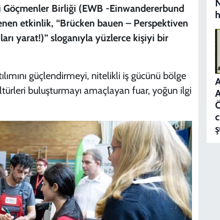
N
i Göçmenler Birliği (EWB -Einwandererbund
h
lenen etkinlik, “Brücken bauen – Perspektiven
arı yarat!)” sloganıyla yüzlerce kişiyi bir
lımını güçlendirmeyi, nitelikli iş gücünü bölge
A
türleri buluşturmayı amaçlayan fuar, yoğun ilgi
A
c
ş