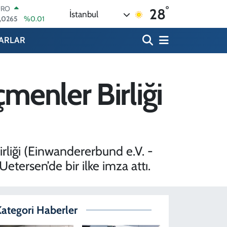
°
ERLİN
28
İstanbul
,1897
%0.02
AM ALTIN
74.81
%1.44
ARLAR
ST100
.887
%64
TCOIN
.360,53
%-0.76
menler Birliği
OLAR
,7069
%0.17
URO
,0265
%0.01
rliği (Einwandererbund e.V. -
tersen’de bir ilke imza attı.
ategori Haberler