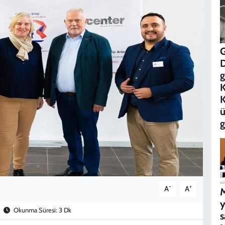
g
K
ü
g
-
+
A
A
M
Okunma Süresi: 3 Dk
s