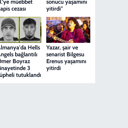
.’ye müebbet
sonucu yaşamını
apis cezası
yitirdi"
lmanya'da Hells
Yazar, şair ve
ngels bağlantılı
senarist Bilgesu
Ömer Boyraz
Erenus yaşamını
inayetinde 3
yitirdi
üpheli tutuklandı