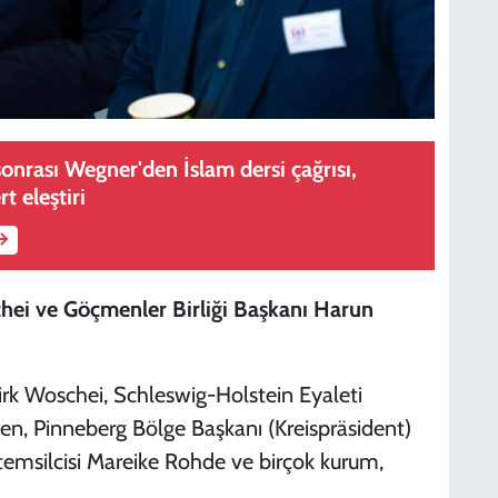
 sonrası Wegner'den İslam dersi çağrısı,
t eleştiri
hei ve Göçmenler Birliği Başkanı Harun
irk Woschei, Schleswig-Holstein Eyaleti
n, Pinneberg Bölge Başkanı (Kreispräsident)
temsilcisi Mareike Rohde ve birçok kurum,