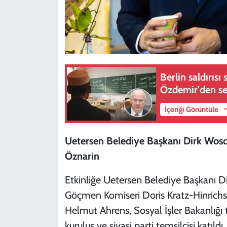
Berlin saldırısı
Özdemir'den ser
İçeriği Görüntüle
Uetersen Belediye Başkanı Dirk Wosc
Öznarin
Etkinliğe Uetersen Belediye Başkanı D
Göçmen Komiseri Doris Kratz-Hinrichse
Helmut Ahrens, Sosyal İşler Bakanlığı 
kuruluş ve siyasi parti temsilcisi katıldı.