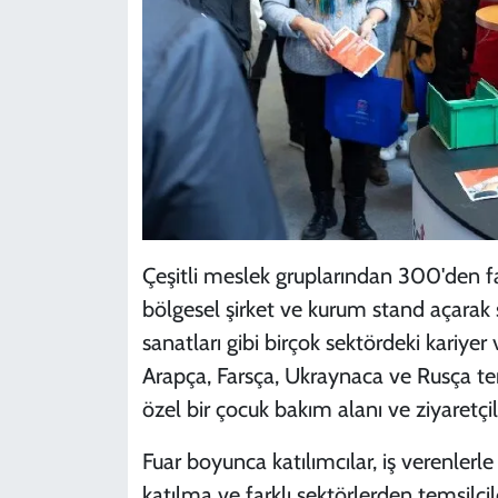
Çeşitli meslek gruplarından 300'den fazl
bölgesel şirket ve kurum stand açarak s
sanatları gibi birçok sektördeki kariyer v
Arapça, Farsça, Ukraynaca ve Rusça ter
özel bir çocuk bakım alanı ve ziyaretçil
Fuar boyunca katılımcılar, iş verenle
katılma ve farklı sektörlerden temsilci