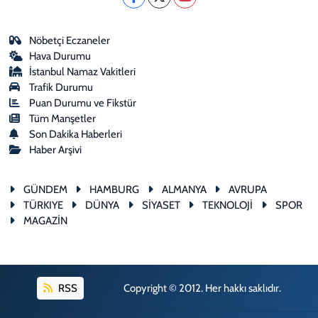
Nöbetçi Eczaneler
Hava Durumu
İstanbul Namaz Vakitleri
Trafik Durumu
Puan Durumu ve Fikstür
Tüm Manşetler
Son Dakika Haberleri
Haber Arşivi
GÜNDEM
HAMBURG
ALMANYA
AVRUPA
TÜRKIYE
DÜNYA
SİYASET
TEKNOLOJİ
SPOR
MAGAZİN
RSS
Copyright © 2012. Her hakkı saklıdır.