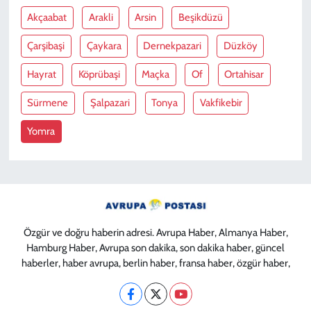
Akçaabat
Arakli
Arsin
Beşikdüzü
Çarşibaşi
Çaykara
Dernekpazari
Düzköy
Hayrat
Köprübaşi
Maçka
Of
Ortahisar
Sürmene
Şalpazari
Tonya
Vakfikebir
Yomra
Özgür ve doğru haberin adresi. Avrupa Haber, Almanya Haber,
Hamburg Haber, Avrupa son dakika, son dakika haber, güncel
haberler, haber avrupa, berlin haber, fransa haber, özgür haber,