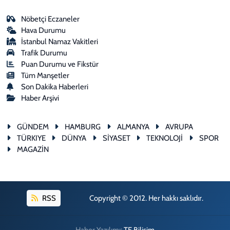
Nöbetçi Eczaneler
Hava Durumu
İstanbul Namaz Vakitleri
Trafik Durumu
Puan Durumu ve Fikstür
Tüm Manşetler
Son Dakika Haberleri
Haber Arşivi
GÜNDEM
HAMBURG
ALMANYA
AVRUPA
TÜRKIYE
DÜNYA
SİYASET
TEKNOLOJİ
SPOR
MAGAZİN
RSS
Copyright © 2012. Her hakkı saklıdır.