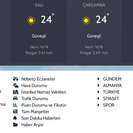
SALI
ÇARŞAMBA
°
°
24
24
Güneşli
Güneşli
Nem: %74
Nem: %78
Rüzgar: 2.61 m/s
Rüzgar: 2.69 m/s
Nöbetçi Eczaneler
GÜNDEM
Hava Durumu
ALMANYA
a
İstanbul Namaz Vakitleri
TÜRKIYE
Trafik Durumu
SİYASET
ansa
Puan Durumu ve Fikstür
SPOR
Tüm Manşetler
Son Dakika Haberleri
Haber Arşivi