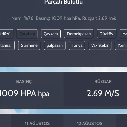
Parçalı Bulutlu
Nem: %76, Basınç: 1009 hpa hPa, Rüzgar: 2.69 m/s
ikdüzü
Çarşıbaşı
Çaykara
Dernekpazarı
Düzköy
Ha
tahisar
Sürmene
Şalpazarı
Tonya
Vakfıkebir
Yomr
BASINÇ
RÜZGAR
1009 HPA
2.69 M/S
hpa
11 AĞUSTOS
12 AĞUSTOS