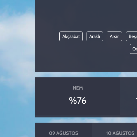
KADIN
YAZARLAR
Akçaabat
Araklı
Arsin
Beş
Or
NEM
%76
09 AĞUSTOS
10 AĞUSTOS