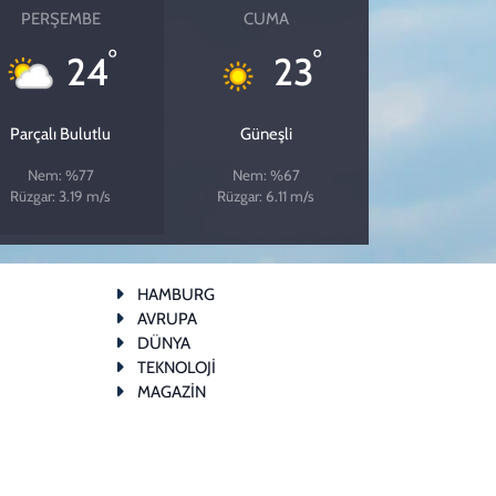
PERŞEMBE
CUMA
°
°
24
23
Parçalı Bulutlu
Güneşli
Nem: %77
Nem: %67
Rüzgar: 3.19 m/s
Rüzgar: 6.11 m/s
HAMBURG
AVRUPA
DÜNYA
TEKNOLOJİ
MAGAZİN