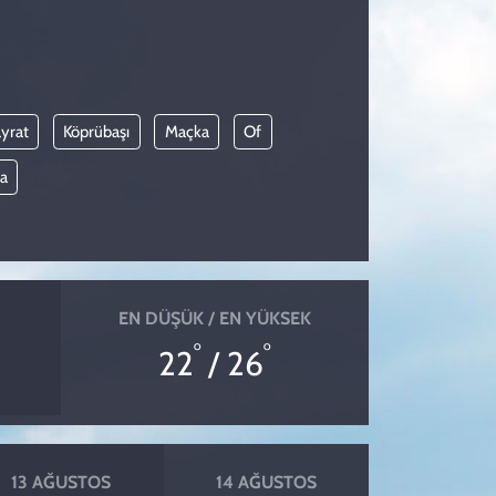
yrat
Köprübaşı
Maçka
Of
a
EN DÜŞÜK / EN YÜKSEK
°
°
22
/ 26
13 AĞUSTOS
14 AĞUSTOS