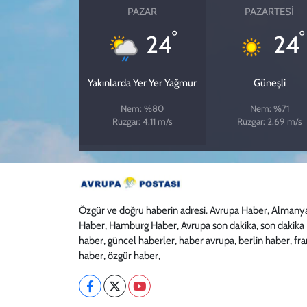
PAZAR
PAZARTESI
°
°
24
24
Yakınlarda Yer Yer Yağmur
Güneşli
Nem: %80
Nem: %71
Rüzgar: 4.11 m/s
Rüzgar: 2.69 m/s
Özgür ve doğru haberin adresi. Avrupa Haber, Almany
Haber, Hamburg Haber, Avrupa son dakika, son dakika
haber, güncel haberler, haber avrupa, berlin haber, fr
haber, özgür haber,