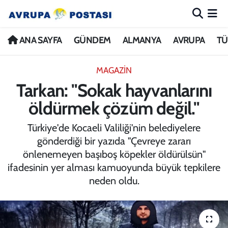
ANA SAYFA
Nöbetçi Eczaneler
ANA SAYFA
GÜNDEM
ALMANYA
AVRUPA
TÜ
GÜNDEM
Hava Durumu
MAGAZİN
Tarkan: "Sokak hayvanlarını
ALMANYA
İstanbul Namaz Vakitleri
öldürmek çözüm değil."
AVRUPA
Trafik Durumu
Türkiye'de Kocaeli Valiliği'nin belediyelere
gönderdiği bir yazıda "Çevreye zararı
TÜRKİYE
Avrupa Ligi Puan Durumu ve Fikstür
önlenemeyen başıboş köpekler öldürülsün"
ifadesinin yer alması kamuoyunda büyük tepkilere
DÜNYA
Tüm Manşetler
neden oldu.
KÜLTÜR
Son Dakika Haberleri
SPOR
Haber Arşivi