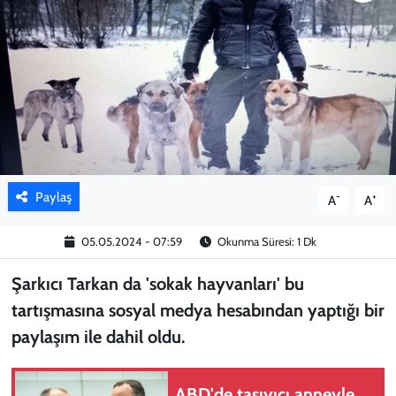
KADIN
YAZARLAR
Paylaş
-
+
A
A
05.05.2024 - 07:59
Okunma Süresi: 1 Dk
Şarkıcı Tarkan da 'sokak hayvanları' bu
tartışmasına sosyal medya hesabından yaptığı bir
paylaşım ile dahil oldu.
ABD'de taşıyıcı anneyle