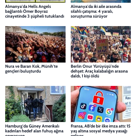
Almanya'da Hells Angels
Almanya'da iki aile arasında
bağlantılı Ömer Boyraz
silahlı çatışma: 4 yaralı,
cinayetinde 3 şüpheli tutuklandı
soruşturma sürüyor
Nura ve Baran Kok, Münih'te
Berlin Onur Yürüyüşü'nde
gençleri buluşturdu
dehşet: Araç kalabalığın arasına
daldı, 1 kişi öldü
Hamburg'da Güney Amerikalı
Fransa, AB’de bir ilke imza attı: 15
kadınları hedef alan fuhuş ağına
yaş altına sosyal medya yasağı
operasyon
geliyor