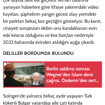
çok sayıda delil ele geçirildi. Alman basınına
yansıyan haberlere göre İtfaiye yakınındaki video
kayıtları, şüphelinin yangın gecesi olay yerindeki
bir parktan birkaç kez geçtiğini gösteriyor. Bu kanıt,
cinayeti soruşturan ekibin onu kundaklanan evin
eski kiracısı olduğunu ve kira borçları nedeniyle
2022 baharında evinden atıldığını açığa çıkardı.
DELİLLER BORDUMDA BULUNDU
Berlin saldırısı sonrası
Wegner'den İslam dersi
çağrısı, Özdemir'den sert
eleştiri
Solngen'de yalnızca birkaç aydır yaşayan Türk
kökenli Bulgar vatandaşı aile çatı katında