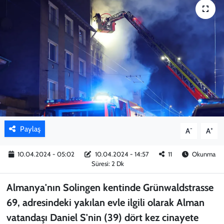
KADIN
YAZARLAR
Paylaş
-
+
A
A
10.04.2024 - 05:02
10.04.2024 - 14:57
11
Okunma
Süresi: 2 Dk
Almanya'nın Solingen kentinde Grünwaldstrasse
69, adresindeki yakılan evle ilgili olarak Alman
vatandaşı Daniel S'nin (39) dört kez cinayete