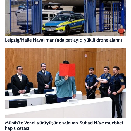
Leipzig/Halle Havalimanı'nda patlayıcı yüklü drone alarmı
Münih’te Ver.di yürüyüşüne saldıran Farhad N.’ye müebbet
hapis cezası