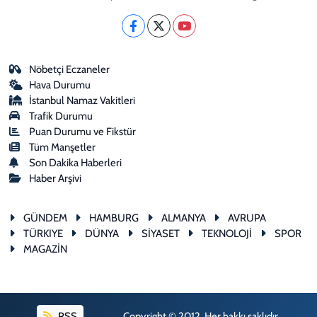
Nöbetçi Eczaneler
Hava Durumu
İstanbul Namaz Vakitleri
Trafik Durumu
Puan Durumu ve Fikstür
Tüm Manşetler
Son Dakika Haberleri
Haber Arşivi
GÜNDEM
HAMBURG
ALMANYA
AVRUPA
TÜRKIYE
DÜNYA
SİYASET
TEKNOLOJİ
SPOR
MAGAZİN
RSS
Copyright © 2012. Her hakkı saklıdır.