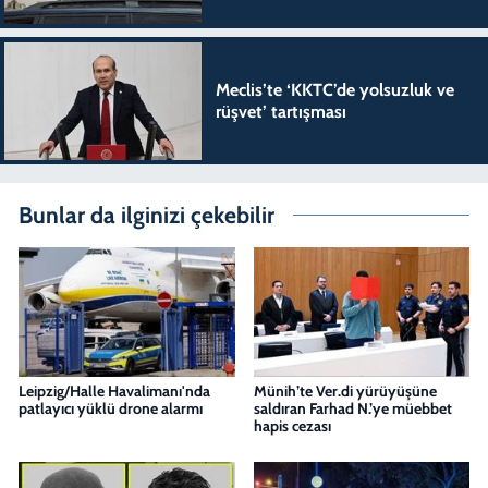
Meclis’te ‘KKTC’de yolsuzluk ve
rüşvet’ tartışması
Bunlar da ilginizi çekebilir
Leipzig/Halle Havalimanı'nda
Münih’te Ver.di yürüyüşüne
patlayıcı yüklü drone alarmı
saldıran Farhad N.’ye müebbet
hapis cezası