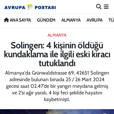
ANA SAYFA
Nöbetçi Eczaneler
ANA SAYFA
GÜNDEM
ALMANYA
AVRUPA
TÜ
GÜNDEM
Hava Durumu
ALMANYA
Solingen: 4 kişinin öldüğü
ALMANYA
İstanbul Namaz Vakitleri
kundaklama ile ilgili eski kiracı
AVRUPA
Trafik Durumu
tutuklandı
TÜRKİYE
Avrupa Ligi Puan Durumu ve Fikstür
Almanya'da Grünwaldstrasse 69, 42651 Solingen
adresinde bulunan binada 25 / 26 Mart 2024
DÜNYA
Tüm Manşetler
gecesi saat 02.47’de bir yangın meydana gelmiş
ve 2'si ağır yaralı, 4 kişi feci şekilde hayatını
KÜLTÜR
Son Dakika Haberleri
kaybetmişti.
SPOR
Haber Arşivi