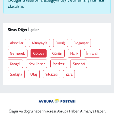
olacaktır.
Sivas Diğer İlçeler
Akincilar
Altinyayla
Divriği
Doğanşar
Gemerek
Gölova
Gürün
Hafik
İmranli
Kangal
Koyulhisar
Merkez
Suşehri
Şarkişla
Ulaş
Yildizeli
Zara
Özgür ve doğru haberin adresi. Avrupa Haber, Almanya Haber,