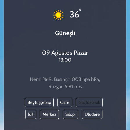
KADIN
°
36
YAZARLAR
Güneşli
09 Ağustos Pazar
13:00
Nem: %19, Basınç: 1003 hpa hPa,
Rüzgar: 5.81 m/s
Beytüşşebap
Cizre
Güçlükonak
İdil
Merkez
Silopi
Uludere