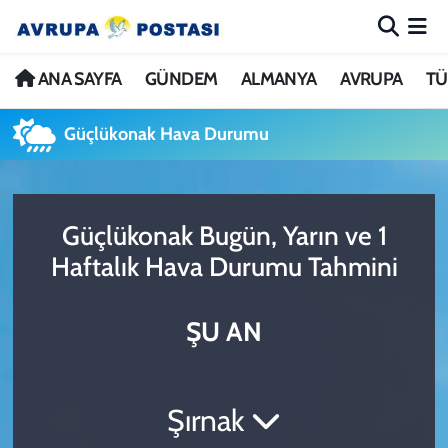
ANA SAYFA
Nöbetçi Eczaneler
ANA SAYFA
GÜNDEM
ALMANYA
AVRUPA
TÜ
GÜNDEM
Hava Durumu
Güçlükonak Hava Durumu
ALMANYA
İstanbul Namaz Vakitleri
Güçlükonak Bugün, Yarın ve 1
AVRUPA
Trafik Durumu
Haftalık Hava Durumu Tahmini
TÜRKİYE
Avrupa Ligi Puan Durumu ve Fikstür
ŞU AN
DÜNYA
Tüm Manşetler
KÜLTÜR
Son Dakika Haberleri
Şırnak
SPOR
Haber Arşivi