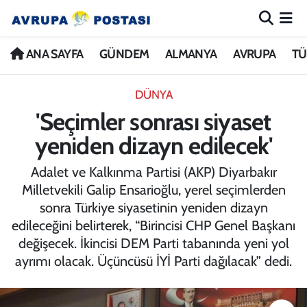
ANA SAYFA
Nöbetçi Eczaneler
ANA SAYFA
GÜNDEM
ALMANYA
AVRUPA
TÜ
GÜNDEM
Hava Durumu
DÜNYA
'Seçimler sonrası siyaset
ALMANYA
İstanbul Namaz Vakitleri
yeniden dizayn edilecek'
AVRUPA
Trafik Durumu
Adalet ve Kalkınma Partisi (AKP) Diyarbakır
Milletvekili Galip Ensarioğlu, yerel seçimlerden
TÜRKİYE
Avrupa Ligi Puan Durumu ve Fikstür
sonra Türkiye siyasetinin yeniden dizayn
edileceğini belirterek, “Birincisi CHP Genel Başkanı
DÜNYA
Tüm Manşetler
değişecek. İkincisi DEM Parti tabanında yeni yol
ayrımı olacak. Üçüncüsü İYİ Parti dağılacak” dedi.
KÜLTÜR
Son Dakika Haberleri
SPOR
Haber Arşivi