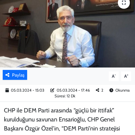
KADIN
YAZARLAR
Paylaş
-
+
A
A
05.03.2024 - 15:03
05.03.2024 - 17:46
2
Okunma
Süresi: 12 Dk
CHP ile DEM Parti arasında “güçlü bir ittifak”
kurulduğunu savunan Ensarioğlu, CHP Genel
Başkanı Özgür Özel’in, “DEM Parti’nin stratejisi