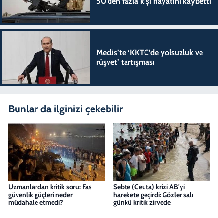
50'den fazla kişi hayatını kaybetti
Meclis’te ‘KKTC’de yolsuzluk ve
rüşvet’ tartışması
Bunlar da ilginizi çekebilir
Uzmanlardan kritik soru: Fas
Sebte (Ceuta) krizi AB'yi
güvenlik güçleri neden
harekete geçirdi: Gözler salı
müdahale etmedi?
günkü kritik zirvede