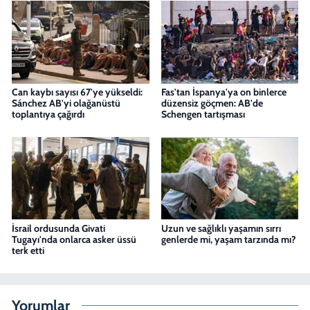
Can kaybı sayısı 67'ye yükseldi:
Fas'tan İspanya'ya on binlerce
Sánchez AB'yi olağanüstü
düzensiz göçmen: AB'de
toplantıya çağırdı
Schengen tartışması
İsrail ordusunda Givati
Uzun ve sağlıklı yaşamın sırrı
Tugayı'nda onlarca asker üssü
genlerde mi, yaşam tarzında mı?
terk etti
Yorumlar