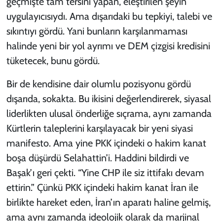
geçmişte tam tersini yapan, eleştirilen şeyin
uygulayıcısıydı. Ama dışarıdaki bu tepkiyi, talebi ve
sıkıntıyı gördü. Yani bunların karşılanmaması
halinde yeni bir yol ayrımı ve DEM çizgisi kredisini
tüketecek, bunu gördü.
Bir de kendisine dair olumlu pozisyonu gördü
dışarıda, sokakta. Bu ikisini değerlendirerek, siyasal
liderlikten ulusal önderliğe sıçrama, aynı zamanda
Kürtlerin taleplerini karşılayacak bir yeni siyasi
manifesto. Ama yine PKK içindeki o hakim kanat
boşa düşürdü Selahattin’i. Haddini bildirdi ve
Başak’ı geri çekti. “Yine CHP ile siz ittifakı devam
ettirin.” Çünkü PKK içindeki hakim kanat İran ile
birlikte hareket eden, İran’ın aparatı haline gelmiş,
ama aynı zamanda ideolojik olarak da marjinal