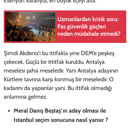
Esenyurt kararıyla, en büyük ilçeyi aldı.
Uzmanlardan kritik soru:
Fas güvenlik güçleri
neden müdahale etmedi?
Şimdi Akdeniz’i bu ittifakla yine DEM’e peşkeş
çekecek. Güçlü bir ittitfak kuruldu. Antalya
meselesi şahsi meseledir. Yani Antalya adayının
Kürtlere tavrına karşı konmuş bir meseledir. O
kadarını da yapsınlar yani. Bu ittifak olmadığı
anlamına gelmez.
Meral Danış Beştaş’ın aday olması ile
İstanbul seçim sonucuna nasıl yansır ?