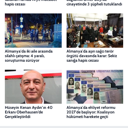
hapis cezası
cinayetinde 3 şüpheli tutuklandı
Almanya'da iki aile arasında
Almanya'da aşırı sağcı terör
silahlı çatışma: 4 yaralı,
örgütü davasında karar: Sekiz
soruşturma sürüyor
sanığa hapis cezası
Hüseyin Kenan Aydın’ın 40
Almanya'da ehliyet reformu
Erkanı Oberhausen’de
2027'de başlıyor: Koalisyon
Gerçekleştirildi
hükümeti harekete geçti