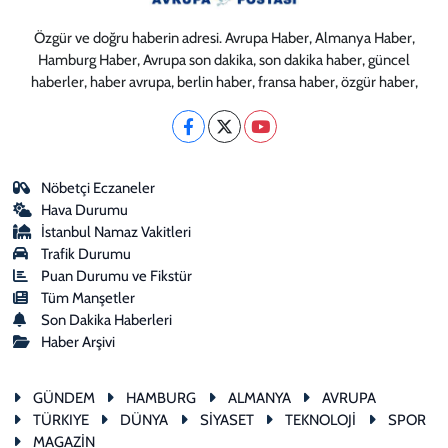
Özgür ve doğru haberin adresi. Avrupa Haber, Almanya Haber,
Hamburg Haber, Avrupa son dakika, son dakika haber, güncel
haberler, haber avrupa, berlin haber, fransa haber, özgür haber,
Nöbetçi Eczaneler
Hava Durumu
İstanbul Namaz Vakitleri
Trafik Durumu
Puan Durumu ve Fikstür
Tüm Manşetler
Son Dakika Haberleri
Haber Arşivi
GÜNDEM
HAMBURG
ALMANYA
AVRUPA
TÜRKIYE
DÜNYA
SİYASET
TEKNOLOJİ
SPOR
MAGAZİN