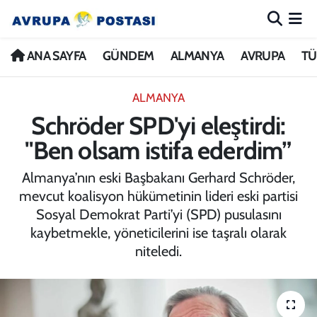
ANA SAYFA
Nöbetçi Eczaneler
ANA SAYFA
GÜNDEM
ALMANYA
AVRUPA
TÜ
GÜNDEM
Hava Durumu
ALMANYA
Schröder SPD'yi eleştirdi:
ALMANYA
İstanbul Namaz Vakitleri
"Ben olsam istifa ederdim”
AVRUPA
Trafik Durumu
Almanya’nın eski Başbakanı Gerhard Schröder,
mevcut koalisyon hükümetinin lideri eski partisi
TÜRKİYE
Avrupa Ligi Puan Durumu ve Fikstür
Sosyal Demokrat Parti’yi (SPD) pusulasını
kaybetmekle, yöneticilerini ise taşralı olarak
DÜNYA
Tüm Manşetler
niteledi.
KÜLTÜR
Son Dakika Haberleri
SPOR
Haber Arşivi