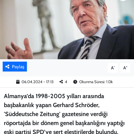
KADIN
YAZARLAR
Paylaş
-
+
A
A
06.04.2024 - 17:13
4
Okunma Süresi: 1 Dk
Almanya’da 1998-2005 yılları arasında
başbakanlık yapan Gerhard Schröder,
'Süddeutsche Zeitung' gazetesine verdiği
röportajda bir dönem genel başkanlığını yaptığı
eski partisi SPD’ye sert eleştirilerde bulundu.