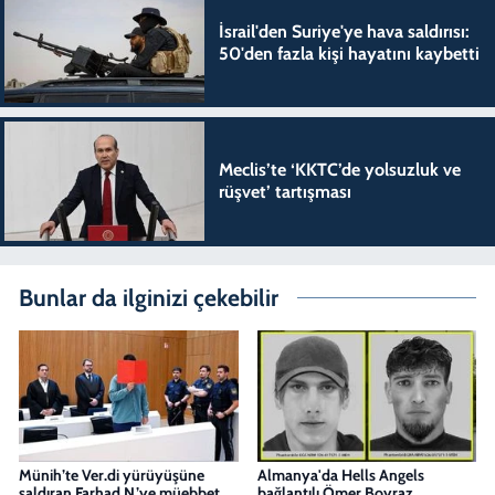
İsrail'den Suriye'ye hava saldırısı:
50'den fazla kişi hayatını kaybetti
Meclis’te ‘KKTC’de yolsuzluk ve
rüşvet’ tartışması
Bunlar da ilginizi çekebilir
Münih’te Ver.di yürüyüşüne
Almanya'da Hells Angels
saldıran Farhad N.’ye müebbet
bağlantılı Ömer Boyraz