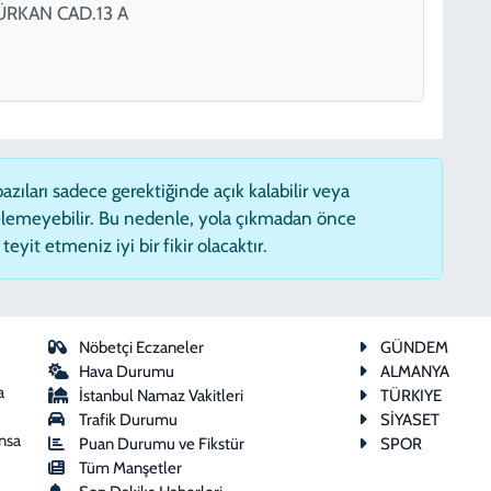
RKAN CAD.13 A
zıları sadece gerektiğinde açık kalabilir veya
lemeyebilir. Bu nedenle, yola çıkmadan önce
eyit etmeniz iyi bir fikir olacaktır.
Nöbetçi Eczaneler
GÜNDEM
Hava Durumu
ALMANYA
a
İstanbul Namaz Vakitleri
TÜRKIYE
Trafik Durumu
SİYASET
ansa
Puan Durumu ve Fikstür
SPOR
Tüm Manşetler