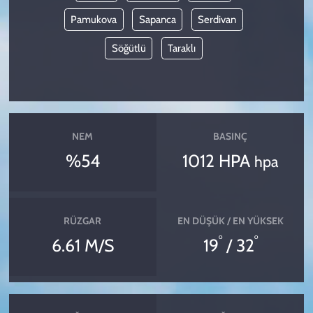
Pamukova
Sapanca
Serdivan
Söğütlü
Taraklı
NEM
BASINÇ
%54
1012 HPA
hpa
RÜZGAR
EN DÜŞÜK / EN YÜKSEK
°
°
6.61 M/S
19
/ 32