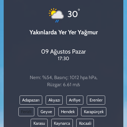
KADIN
°
30
YAZARLAR
Yakınlarda Yer Yer Yağmur
09 Ağustos Pazar
17:30
Nem: %54, Basınç: 1012 hpa hPa,
Rüzgar: 6.61 m/s
Adapazarı
Akyazı
Arifiye
Erenler
Ferizli
Geyve
Hendek
Karapürçek
Karasu
Kaynarca
Kocaali