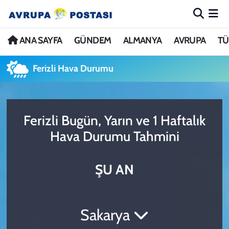
ANA SAYFA
Nöbetçi Eczaneler
ANA SAYFA
GÜNDEM
ALMANYA
AVRUPA
TÜ
GÜNDEM
Hava Durumu
Ferizli Hava Durumu
ALMANYA
İstanbul Namaz Vakitleri
Ferizli Bugün, Yarın ve 1 Haftalık
AVRUPA
Trafik Durumu
Hava Durumu Tahmini
TÜRKİYE
Avrupa Ligi Puan Durumu ve Fikstür
ŞU AN
DÜNYA
Tüm Manşetler
KÜLTÜR
Son Dakika Haberleri
Sakarya
SPOR
Haber Arşivi