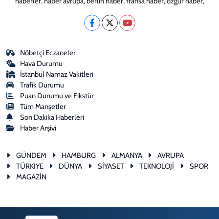
haberler, haber avrupa, berlin haber, fransa haber, özgür haber,
Nöbetçi Eczaneler
Hava Durumu
İstanbul Namaz Vakitleri
Trafik Durumu
Puan Durumu ve Fikstür
Tüm Manşetler
Son Dakika Haberleri
Haber Arşivi
GÜNDEM
HAMBURG
ALMANYA
AVRUPA
TÜRKIYE
DÜNYA
SİYASET
TEKNOLOJİ
SPOR
MAGAZİN