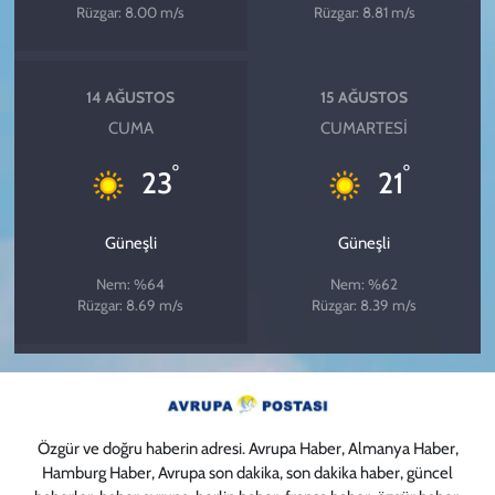
Rüzgar: 8.00 m/s
Rüzgar: 8.81 m/s
14 AĞUSTOS
15 AĞUSTOS
CUMA
CUMARTESI
°
°
23
21
Güneşli
Güneşli
Nem: %64
Nem: %62
Rüzgar: 8.69 m/s
Rüzgar: 8.39 m/s
Özgür ve doğru haberin adresi. Avrupa Haber, Almanya Haber,
Hamburg Haber, Avrupa son dakika, son dakika haber, güncel