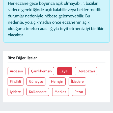
Her eczane gece boyunca açık olmayabilir, bazıları
sadece gerektiğinde açık kalabilir veya beklenmedik
durumlar nedeniyle nöbete gelemeyebilir. Bu
nedenle, yola çıkmadan önce eczanenin açık
olduğunu telefon aracılığıyla teyit etmeniz iyi bir fikir
olacaktır.
Rize Diğer İlçeler
Ardeşen
Çamlıhemşin
Çayeli
Derepazari
Findikli
Güneysu
Hemşin
İkizdere
İyidere
Kalkandere
Merkez
Pazar