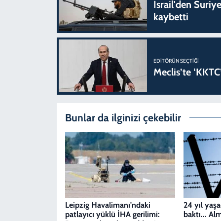
İsrail'den Suriye
kaybetti
EDITÖRÜN SEÇTIĞI
Meclis’te ‘KKTC’
Bunlar da ilginizi çekebilir
Leipzig Havalimanı'ndaki
24 yıl yaşad
patlayıcı yüklü İHA gerilimi:
baktı... Alm