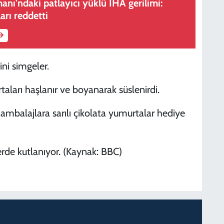
anı'ndaki patlayıcı yüklü İHA gerilimi:
rı reddetti
ini simgeler.
aları haşlanır ve boyanarak süslenirdi.
ambalajlara sarılı çikolata yumurtalar hediye
erde kutlanıyor. (Kaynak: BBC)