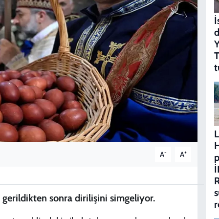
İ
d
Y
T
t
L
H
-
+
A
A
p
İ
s
erildikten sonra dirilişini simgeliyor.
r