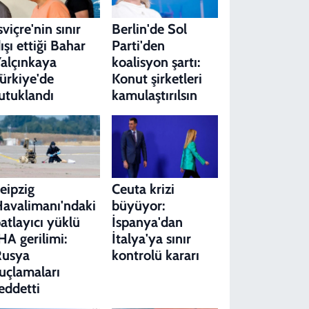
sviçre'nin sınır
Berlin'de Sol
ışı ettiği Bahar
Parti'den
alçınkaya
koalisyon şartı:
ürkiye'de
Konut şirketleri
utuklandı
kamulaştırılsın
eipzig
Ceuta krizi
avalimanı'ndaki
büyüyor:
atlayıcı yüklü
İspanya'dan
HA gerilimi:
İtalya'ya sınır
Rusya
kontrolü kararı
uçlamaları
eddetti