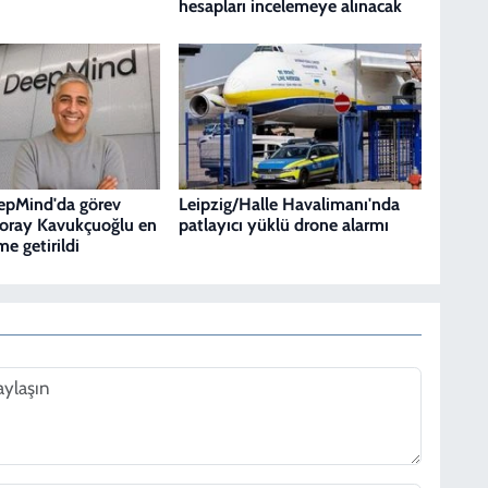
hesapları incelemeye alınacak
epMind'da görev
Leipzig/Halle Havalimanı'nda
Koray Kavukçuoğlu en
patlayıcı yüklü drone alarmı
e getirildi