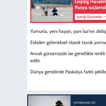
Leipzig Havalim
Rusya suçlamala
İçeriği Görüntüle
Yumurta, yeni hayatı, yani İsa'nın diriliş
Eskiden geleneksel olarak tavuk yumurt
Ancak günümüzde ise genellikle renkli 
edilir.
Dünya genelinde Paskalya farklı şekill
EDITÖRÜN SEÇTIĞI