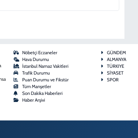
Nöbetçi Eczaneler
GÜNDEM
Hava Durumu
ALMANYA
a
İstanbul Namaz Vakitleri
TÜRKIYE
Trafik Durumu
SİYASET
ansa
Puan Durumu ve Fikstür
SPOR
Tüm Manşetler
Son Dakika Haberleri
Haber Arşivi