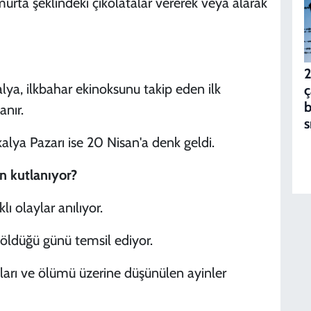
urta şeklindeki çikolatalar vererek veya alarak
2
alya, ilkbahar ekinoksunu takip eden ilk
ç
b
anır.
s
lya Pazarı ise 20 Nisan'a denk geldi.
n kutlanıyor?
ı olaylar anılıyor.
 öldüğü günü temsil ediyor.
cıları ve ölümü üzerine düşünülen ayinler