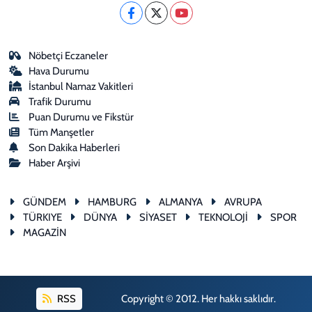
Nöbetçi Eczaneler
Hava Durumu
İstanbul Namaz Vakitleri
Trafik Durumu
Puan Durumu ve Fikstür
Tüm Manşetler
Son Dakika Haberleri
Haber Arşivi
GÜNDEM
HAMBURG
ALMANYA
AVRUPA
TÜRKIYE
DÜNYA
SİYASET
TEKNOLOJİ
SPOR
MAGAZİN
RSS
Copyright © 2012. Her hakkı saklıdır.