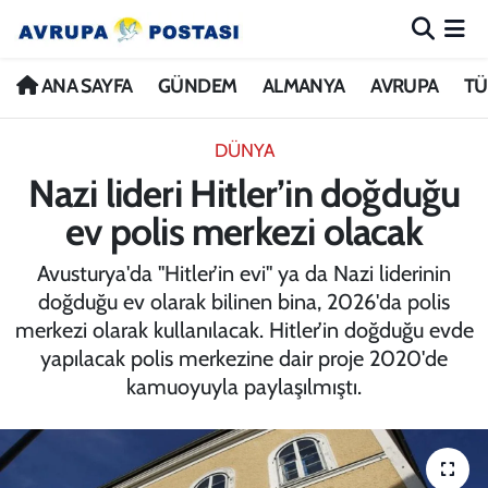
ANA SAYFA
Nöbetçi Eczaneler
ANA SAYFA
GÜNDEM
ALMANYA
AVRUPA
TÜ
GÜNDEM
Hava Durumu
DÜNYA
Nazi lideri Hitler’in doğduğu
ALMANYA
İstanbul Namaz Vakitleri
ev polis merkezi olacak
AVRUPA
Trafik Durumu
Avusturya'da "Hitler’in evi" ya da Nazi liderinin
doğduğu ev olarak bilinen bina, 2026'da polis
TÜRKİYE
Avrupa Ligi Puan Durumu ve Fikstür
merkezi olarak kullanılacak. Hitler’in doğduğu evde
yapılacak polis merkezine dair proje 2020'de
DÜNYA
Tüm Manşetler
kamuoyuyla paylaşılmıştı.
KÜLTÜR
Son Dakika Haberleri
SPOR
Haber Arşivi