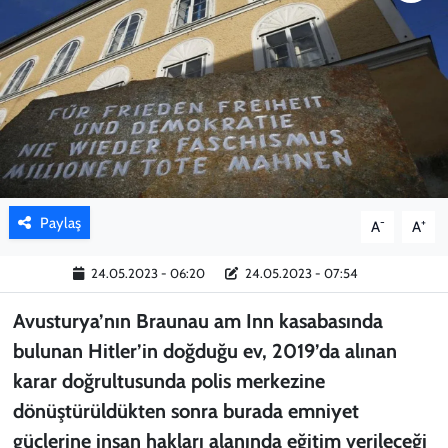
KADIN
YAZARLAR
Paylaş
-
+
A
A
24.05.2023 - 06:20
24.05.2023 - 07:54
Avusturya’nın Braunau am Inn kasabasında
bulunan Hitler’in doğduğu ev, 2019’da alınan
karar doğrultusunda polis merkezine
dönüştürüldükten sonra burada emniyet
güçlerine insan hakları alanında eğitim verileceği