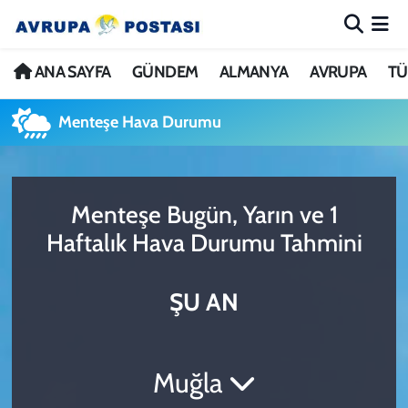
ANA SAYFA
Nöbetçi Eczaneler
ANA SAYFA
GÜNDEM
ALMANYA
AVRUPA
TÜ
GÜNDEM
Hava Durumu
Menteşe Hava Durumu
ALMANYA
İstanbul Namaz Vakitleri
Menteşe Bugün, Yarın ve 1
AVRUPA
Trafik Durumu
Haftalık Hava Durumu Tahmini
TÜRKİYE
Avrupa Ligi Puan Durumu ve Fikstür
ŞU AN
DÜNYA
Tüm Manşetler
KÜLTÜR
Son Dakika Haberleri
Muğla
SPOR
Haber Arşivi