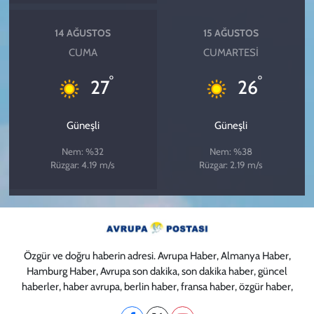
14 AĞUSTOS
15 AĞUSTOS
CUMA
CUMARTESI
°
°
27
26
Güneşli
Güneşli
Nem: %32
Nem: %38
Rüzgar: 4.19 m/s
Rüzgar: 2.19 m/s
Özgür ve doğru haberin adresi. Avrupa Haber, Almanya Haber,
Hamburg Haber, Avrupa son dakika, son dakika haber, güncel
haberler, haber avrupa, berlin haber, fransa haber, özgür haber,