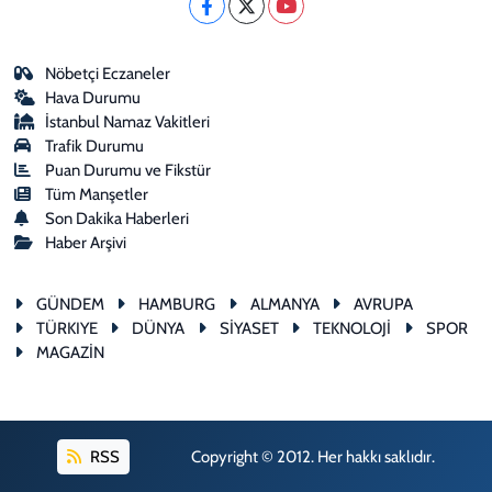
Nöbetçi Eczaneler
Hava Durumu
İstanbul Namaz Vakitleri
Trafik Durumu
Puan Durumu ve Fikstür
Tüm Manşetler
Son Dakika Haberleri
Haber Arşivi
GÜNDEM
HAMBURG
ALMANYA
AVRUPA
TÜRKIYE
DÜNYA
SİYASET
TEKNOLOJİ
SPOR
MAGAZİN
RSS
Copyright © 2012. Her hakkı saklıdır.