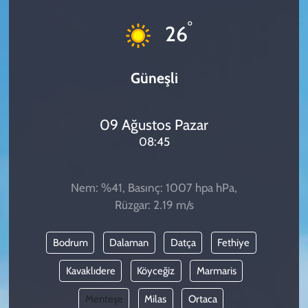
KADIN
°
26
YAZARLAR
Güneşli
09 Ağustos Pazar
08:45
Nem: %41, Basınç: 1007 hpa hPa,
Rüzgar: 2.19 m/s
Bodrum
Dalaman
Datça
Fethiye
Kavaklıdere
Köyceğiz
Marmaris
Menteşe
Milas
Ortaca