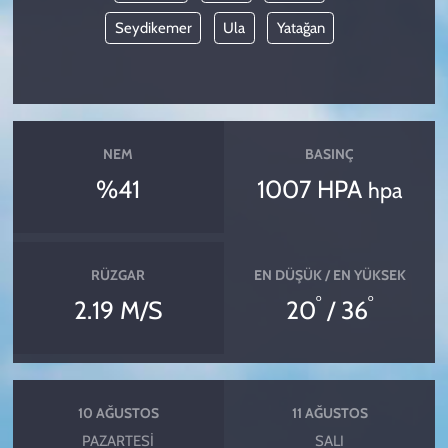
Seydikemer
Ula
Yatağan
NEM
BASINÇ
%41
1007 HPA
hpa
RÜZGAR
EN DÜŞÜK / EN YÜKSEK
°
°
2.19 M/S
20
/ 36
10 AĞUSTOS
11 AĞUSTOS
PAZARTESI
SALI