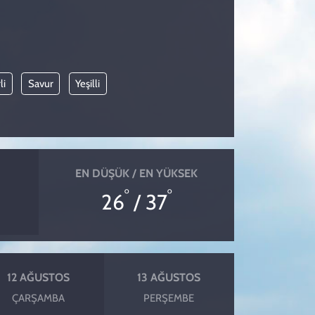
li
Savur
Yeşilli
EN DÜŞÜK / EN YÜKSEK
°
°
26
/ 37
12 AĞUSTOS
13 AĞUSTOS
ÇARŞAMBA
PERŞEMBE