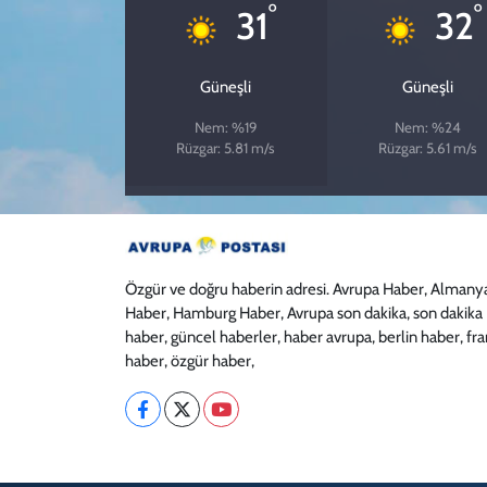
°
°
31
32
Güneşli
Güneşli
Nem: %19
Nem: %24
Rüzgar: 5.81 m/s
Rüzgar: 5.61 m/s
Özgür ve doğru haberin adresi. Avrupa Haber, Almany
Haber, Hamburg Haber, Avrupa son dakika, son dakika
haber, güncel haberler, haber avrupa, berlin haber, fr
haber, özgür haber,