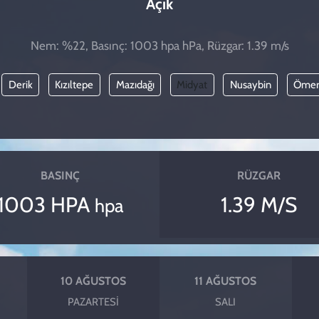
Açık
Nem: %22, Basınç: 1003 hpa hPa, Rüzgar: 1.39 m/s
Derik
Kızıltepe
Mazıdağı
Midyat
Nusaybin
Ömer
BASINÇ
RÜZGAR
1003 HPA
1.39 M/S
hpa
10 AĞUSTOS
11 AĞUSTOS
PAZARTESI
SALI