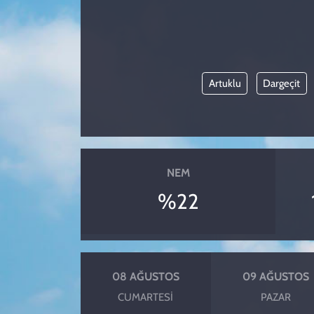
KADIN
YAZARLAR
Artuklu
Dargeçit
NEM
%22
08 AĞUSTOS
09 AĞUSTOS
CUMARTESI
PAZAR