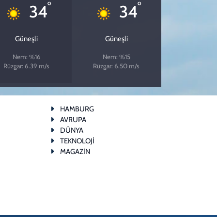
°
°
34
34
Güneşli
Güneşli
Nem: %16
Nem: %15
Rüzgar: 6.39 m/s
Rüzgar: 6.50 m/s
HAMBURG
AVRUPA
DÜNYA
TEKNOLOJİ
MAGAZİN