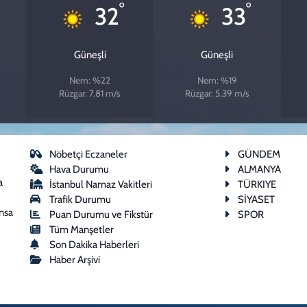
°
°
32
33
Güneşli
Güneşli
Nem: %22
Nem: %19
Rüzgar: 7.81 m/s
Rüzgar: 5.39 m/s
Nöbetçi Eczaneler
GÜNDEM
Hava Durumu
ALMANYA
a
İstanbul Namaz Vakitleri
TÜRKIYE
Trafik Durumu
SİYASET
ansa
Puan Durumu ve Fikstür
SPOR
Tüm Manşetler
Son Dakika Haberleri
Haber Arşivi