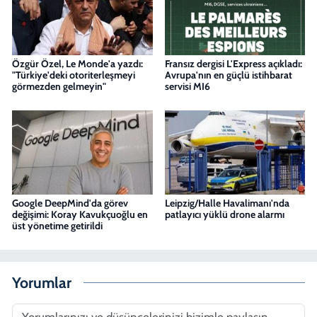
Özgür Özel, Le Monde'a yazdı:
Fransız dergisi L'Express açıkladı:
"Türkiye'deki otoriterleşmeyi
Avrupa'nın en güçlü istihbarat
görmezden gelmeyin"
servisi MI6
Google DeepMind'da görev
Leipzig/Halle Havalimanı'nda
değişimi: Koray Kavukçuoğlu en
patlayıcı yüklü drone alarmı
üst yönetime getirildi
Yorumlar