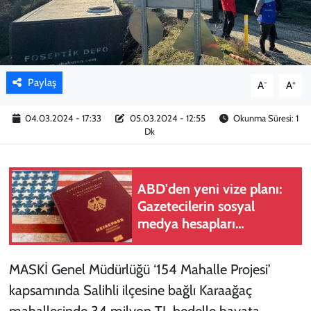
KADIN
YAZARLAR
Paylaş
-
+
A
A
04.03.2024 - 17:33
05.03.2024 - 12:55
Okunma Süresi: 1
Dk
ABD'den yeni vize planı:
Gazetecilerin sosyal
medya hesapları
incelemeye alınacak
MASKİ Genel Müdürlüğü ‘154 Mahalle Projesi’
kapsamında Salihli ilçesine bağlı Karaağaç