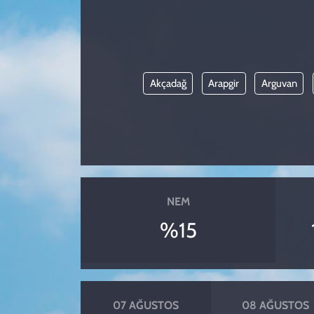
KADIN
YAZARLAR
Akçadağ
Arapgir
Arguvan
NEM
%15
07 AĞUSTOS
08 AĞUSTOS