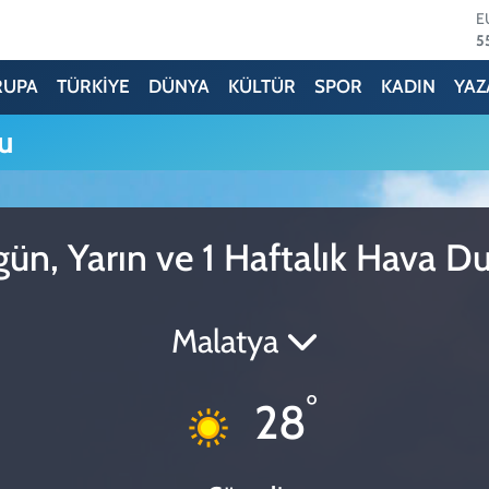
E
5
S
6
RUPA
TÜRKİYE
DÜNYA
KÜLTÜR
SPOR
KADIN
YAZ
G
6
u
B
1
B
6
D
n, Yarın ve 1 Haftalık Hava 
4
Malatya
°
28