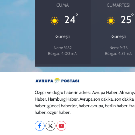
CUMA
CUMARTESI
°
°
24
25
Güneşli
Güneşli
Nem: %32
Nem: %26
Rüzgar: 4.00 m/s
Rüzgar: 4.31 m/s
Özgür ve doğru haberin adresi. Avrupa Haber, Almany
Haber, Hamburg Haber, Avrupa son dakika, son dakika
haber, güncel haberler, haber avrupa, berlin haber, fr
haber, özgür haber,