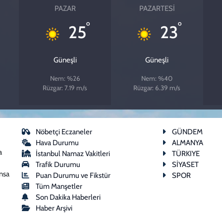
PAZAR
PAZARTESI
°
°
25
23
Güneşli
Güneşli
Nem: %26
Nem: %40
Rüzgar: 7.19 m/s
Rüzgar: 6.39 m/s
Nöbetçi Eczaneler
GÜNDEM
Hava Durumu
ALMANYA
a
İstanbul Namaz Vakitleri
TÜRKIYE
Trafik Durumu
SİYASET
ansa
Puan Durumu ve Fikstür
SPOR
Tüm Manşetler
Son Dakika Haberleri
Haber Arşivi