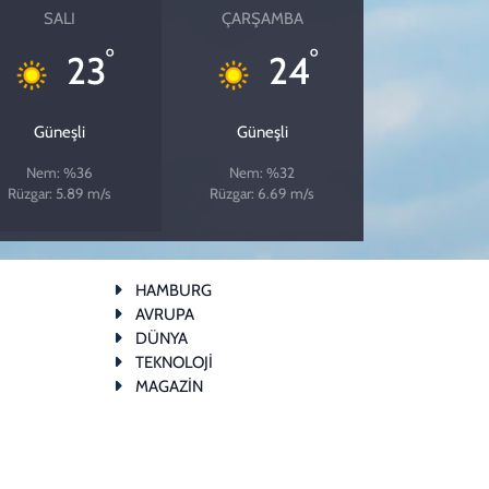
SALI
ÇARŞAMBA
°
°
23
24
Güneşli
Güneşli
Nem: %36
Nem: %32
Rüzgar: 5.89 m/s
Rüzgar: 6.69 m/s
HAMBURG
AVRUPA
DÜNYA
TEKNOLOJİ
MAGAZİN