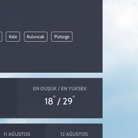
Kale
Kuluncak
Pütürge
EN DÜŞÜK / EN YÜKSEK
°
°
18
/ 29
11 AĞUSTOS
12 AĞUSTOS