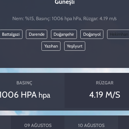
Güneşli
Nem: %15, Basınç: 1006 hpa hPa, Rüzgar: 4.19 m/s
Battalgazi
Darende
Doğanşehir
Doğanyol
Hekimhan
Yazıhan
Yeşilyurt
BASINÇ
RÜZGAR
1006 HPA
4.19 M/S
hpa
09 AĞUSTOS
10 AĞUSTOS