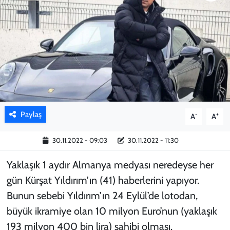
KADIN
YAZARLAR
Paylaş
-
+
A
A
30.11.2022 - 09:03
30.11.2022 - 11:30
Yaklaşık 1 aydır Almanya medyası neredeyse her
gün Kürşat Yıldırım’ın (41) haberlerini yapıyor.
Bunun sebebi Yıldırım’ın 24 Eylül’de lotodan,
büyük ikramiye olan 10 milyon Euro’nun (yaklaşık
193 milyon 400 bin lira) sahibi olması.