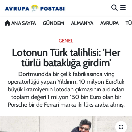
ANA SAYFA
Nöbetçi Eczaneler
ANA SAYFA
GÜNDEM
ALMANYA
AVRUPA
TÜ
GÜNDEM
Hava Durumu
GENEL
Lotonun Türk talihlisi: 'Her
ALMANYA
İstanbul Namaz Vakitleri
türlü bataklığa girdim'
AVRUPA
Trafik Durumu
Dortmund’da bir çelik fabrikasında vinç
operatörlüğü yapan Yıldırım, 10 milyon Euro’luk
TÜRKİYE
Avrupa Ligi Puan Durumu ve Fikstür
büyük ikramiyenın lotodan çıkmasının ardından
toplam değeri 1 milyon 150 bin Euro olan bir
DÜNYA
Tüm Manşetler
Porsche bir de Ferrari marka iki lüks araba almış.
KÜLTÜR
Son Dakika Haberleri
SPOR
Haber Arşivi