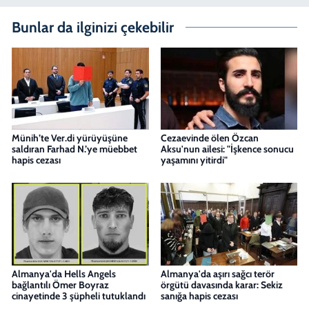
Bunlar da ilginizi çekebilir
Münih’te Ver.di yürüyüşüne
Cezaevinde ölen Özcan
saldıran Farhad N.’ye müebbet
Aksu'nun ailesi: "İşkence sonucu
hapis cezası
yaşamını yitirdi"
Almanya'da Hells Angels
Almanya'da aşırı sağcı terör
bağlantılı Ömer Boyraz
örgütü davasında karar: Sekiz
cinayetinde 3 şüpheli tutuklandı
sanığa hapis cezası