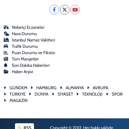
Nöbetçi Eczaneler
Hava Durumu
İstanbul Namaz Vakitleri
Trafik Durumu
Puan Durumu ve Fikstür
Tüm Manşetler
Son Dakika Haberleri
Haber Arşivi
GÜNDEM
HAMBURG
ALMANYA
AVRUPA
TÜRKIYE
DÜNYA
SİYASET
TEKNOLOJİ
SPOR
MAGAZİN
RSS
Copyright © 2012. Her hakkı saklıdır.