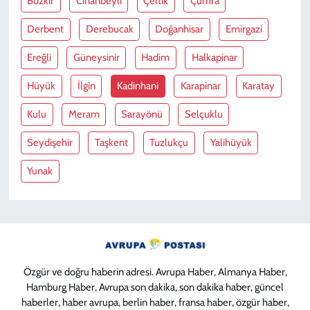
Bozkir
Cihanbeyli
Çeltik
Çumra
Derbent
Derebucak
Doğanhisar
Emirgazi
Ereğli
Güneysinir
Hadim
Halkapinar
Hüyük
İlgin
Kadinhani
Karapinar
Karatay
Kulu
Meram
Sarayönü
Selçuklu
Seydişehir
Taşkent
Tuzlukçu
Yalihüyük
Yunak
Özgür ve doğru haberin adresi. Avrupa Haber, Almanya Haber,
Hamburg Haber, Avrupa son dakika, son dakika haber, güncel
haberler, haber avrupa, berlin haber, fransa haber, özgür haber,