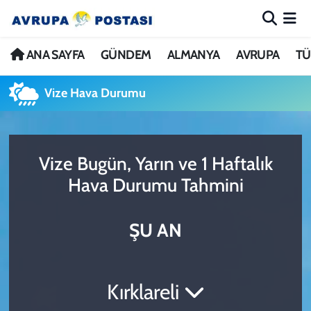
ANA SAYFA
Nöbetçi Eczaneler
ANA SAYFA
GÜNDEM
ALMANYA
AVRUPA
TÜ
GÜNDEM
Hava Durumu
Vize Hava Durumu
ALMANYA
İstanbul Namaz Vakitleri
Vize Bugün, Yarın ve 1 Haftalık
AVRUPA
Trafik Durumu
Hava Durumu Tahmini
TÜRKİYE
Avrupa Ligi Puan Durumu ve Fikstür
ŞU AN
DÜNYA
Tüm Manşetler
KÜLTÜR
Son Dakika Haberleri
Kırklareli
SPOR
Haber Arşivi