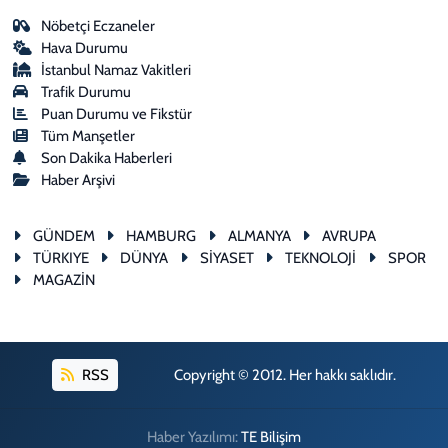
Nöbetçi Eczaneler
Hava Durumu
İstanbul Namaz Vakitleri
Trafik Durumu
Puan Durumu ve Fikstür
Tüm Manşetler
Son Dakika Haberleri
Haber Arşivi
GÜNDEM
HAMBURG
ALMANYA
AVRUPA
TÜRKIYE
DÜNYA
SİYASET
TEKNOLOJİ
SPOR
MAGAZİN
RSS
Copyright © 2012. Her hakkı saklıdır.
Haber Yazılımı:
TE Bilişim