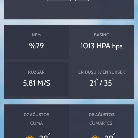
NEM
BASINÇ
%29
1013 HPA
hpa
RÜZGAR
EN DÜŞÜK / EN YÜKSEK
°
°
5.81 M/S
21
/ 35
07 AĞUSTOS
08 AĞUSTOS
CUMA
CUMARTESI
°
°