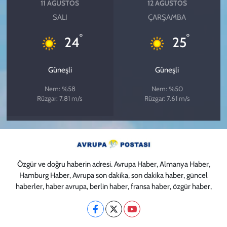
11 AĞUSTOS
12 AĞUSTOS
SALI
ÇARŞAMBA
°
°
24
25
Güneşli
Güneşli
Nem: %58
Nem: %50
Rüzgar: 7.81 m/s
Rüzgar: 7.61 m/s
Özgür ve doğru haberin adresi. Avrupa Haber, Almanya Haber,
Hamburg Haber, Avrupa son dakika, son dakika haber, güncel
haberler, haber avrupa, berlin haber, fransa haber, özgür haber,