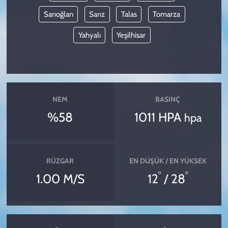
Sarıoğlan
Sarız
Talas
Tomarza
Yahyalı
Yeşilhisar
NEM
BASINÇ
%58
1011 HPA
hpa
RÜZGAR
EN DÜŞÜK / EN YÜKSEK
°
°
1.00 M/S
12
/ 28