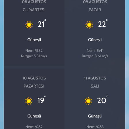
08 AĞUSTOS
09 AĞUSTOS
CUMARTESI
PAZAR
°
°
21
22
Güneşli
Güneşli
Nem: %32
Nem: %41
Rüzgar: 5.31 m/s
Rüzgar: 8.61 m/s
10 AĞUSTOS
11 AĞUSTOS
PAZARTESI
SALI
°
°
19
20
Güneşli
Güneşli
Nem: %52
Nem: %53