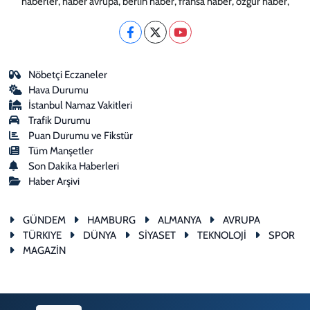
haberler, haber avrupa, berlin haber, fransa haber, özgür haber,
Nöbetçi Eczaneler
Hava Durumu
İstanbul Namaz Vakitleri
Trafik Durumu
Puan Durumu ve Fikstür
Tüm Manşetler
Son Dakika Haberleri
Haber Arşivi
GÜNDEM
HAMBURG
ALMANYA
AVRUPA
TÜRKIYE
DÜNYA
SİYASET
TEKNOLOJİ
SPOR
MAGAZİN