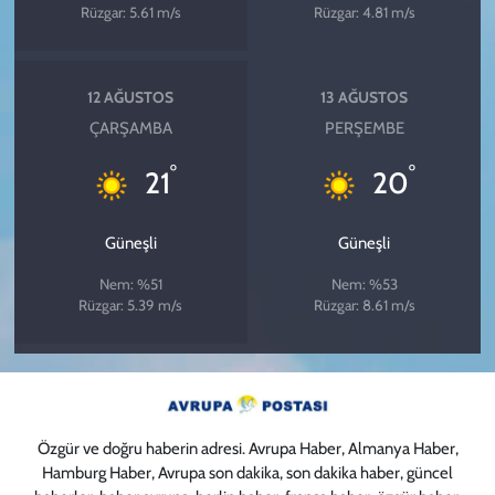
Rüzgar: 5.61 m/s
Rüzgar: 4.81 m/s
12 AĞUSTOS
13 AĞUSTOS
ÇARŞAMBA
PERŞEMBE
°
°
21
20
Güneşli
Güneşli
Nem: %51
Nem: %53
Rüzgar: 5.39 m/s
Rüzgar: 8.61 m/s
Özgür ve doğru haberin adresi. Avrupa Haber, Almanya Haber,
Hamburg Haber, Avrupa son dakika, son dakika haber, güncel