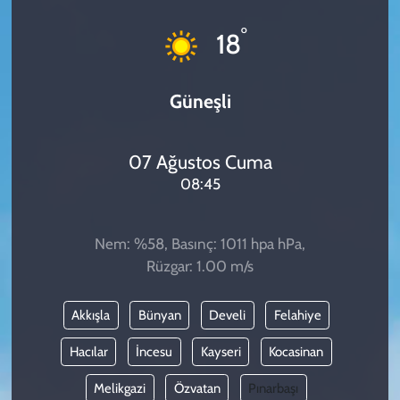
KADIN
°
18
YAZARLAR
Güneşli
07 Ağustos Cuma
08:45
Nem: %58, Basınç: 1011 hpa hPa,
Rüzgar: 1.00 m/s
Akkışla
Bünyan
Develi
Felahiye
Hacılar
İncesu
Kayseri
Kocasinan
Melikgazi
Özvatan
Pınarbaşı