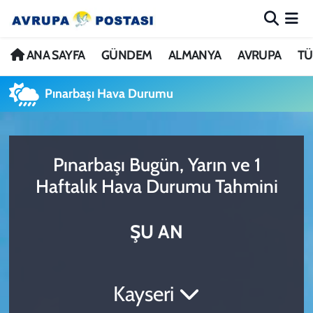
ANA SAYFA
Nöbetçi Eczaneler
ANA SAYFA
GÜNDEM
ALMANYA
AVRUPA
TÜ
GÜNDEM
Hava Durumu
Pınarbaşı Hava Durumu
ALMANYA
İstanbul Namaz Vakitleri
Pınarbaşı Bugün, Yarın ve 1
AVRUPA
Trafik Durumu
Haftalık Hava Durumu Tahmini
TÜRKİYE
Avrupa Ligi Puan Durumu ve Fikstür
ŞU AN
DÜNYA
Tüm Manşetler
KÜLTÜR
Son Dakika Haberleri
Kayseri
SPOR
Haber Arşivi