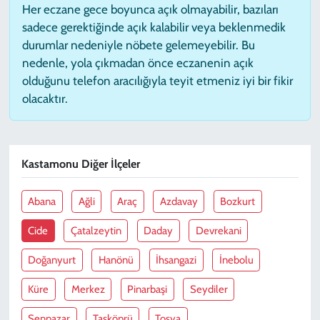
Her eczane gece boyunca açık olmayabilir, bazıları
sadece gerektiğinde açık kalabilir veya beklenmedik
durumlar nedeniyle nöbete gelemeyebilir. Bu
nedenle, yola çıkmadan önce eczanenin açık
olduğunu telefon aracılığıyla teyit etmeniz iyi bir fikir
olacaktır.
Kastamonu Diğer İlçeler
Abana
Ağli
Araç
Azdavay
Bozkurt
Cide
Çatalzeytin
Daday
Devrekani
Doğanyurt
Hanönü
İhsangazi
İnebolu
Küre
Merkez
Pinarbaşi
Seydiler
Şenpazar
Taşköprü
Tosya