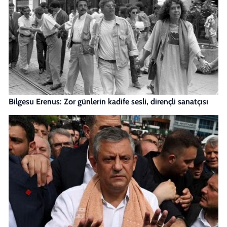
Bilgesu Erenus: Zor günlerin kadife sesli, dirençli sanatçısı