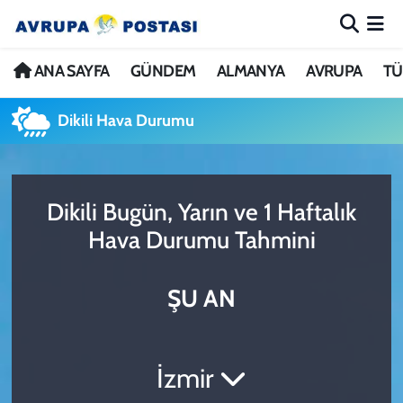
ANA SAYFA
Nöbetçi Eczaneler
ANA SAYFA
GÜNDEM
ALMANYA
AVRUPA
TÜ
GÜNDEM
Hava Durumu
Dikili Hava Durumu
ALMANYA
İstanbul Namaz Vakitleri
Dikili Bugün, Yarın ve 1 Haftalık
AVRUPA
Trafik Durumu
Hava Durumu Tahmini
TÜRKİYE
Avrupa Ligi Puan Durumu ve Fikstür
ŞU AN
DÜNYA
Tüm Manşetler
KÜLTÜR
Son Dakika Haberleri
İzmir
SPOR
Haber Arşivi