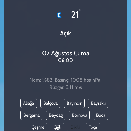
KADIN
°
21
YAZARLAR
Açık
07 Ağustos Cuma
06:00
Nem: %82, Basınç: 1008 hpa hPa,
Rüzgar: 3.11 m/s
Aliağa
Balçova
Bayındır
Bayraklı
Bergama
Beydağ
Bornova
Buca
Çeşme
Çiğli
Dikili
Foça