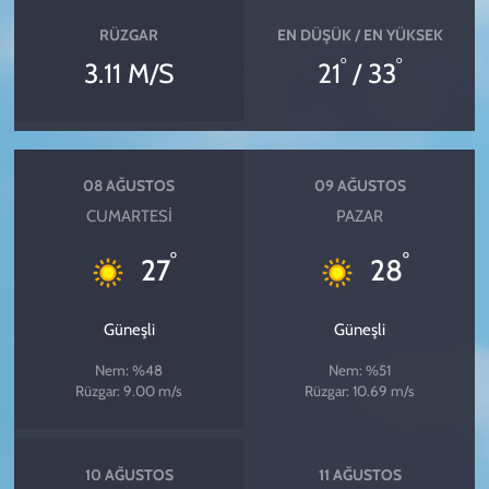
RÜZGAR
EN DÜŞÜK / EN YÜKSEK
°
°
3.11 M/S
21
/ 33
08 AĞUSTOS
09 AĞUSTOS
CUMARTESI
PAZAR
°
°
27
28
Güneşli
Güneşli
Nem: %48
Nem: %51
Rüzgar: 9.00 m/s
Rüzgar: 10.69 m/s
10 AĞUSTOS
11 AĞUSTOS