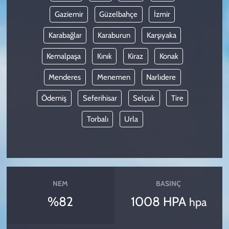
Gaziemir
Güzelbahçe
İzmir
Karabağlar
Karaburun
Karşıyaka
Kemalpaşa
Kınık
Kiraz
Konak
Menderes
Menemen
Narlıdere
Ödemiş
Seferihisar
Selçuk
Tire
Torbalı
Urla
NEM
BASINÇ
%82
1008 HPA
hpa