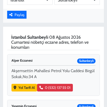
KADIN
Paylaş
YAZARLAR
İstanbul
Sultanbeyli
08 Ağustos 2026
Cumartesi nöbetçi eczane adres, telefon ve
konumları
Alper Eczanesi
Sultanbeyli
Akşemsettin Mahallesi Petrol Yolu Caddesi Birgül
Sokak,No:34 A
Yol Tarifi Al
0 (532) 137 55 01
Yasemin Eczanesi
Sultanbeyli