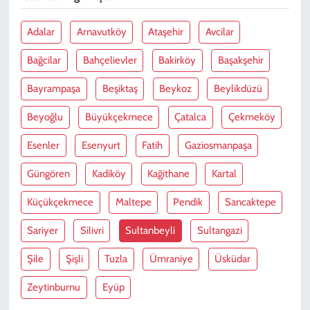
Adalar
Arnavutköy
Ataşehir
Avcilar
Bağcilar
Bahçelievler
Bakirköy
Başakşehir
Bayrampaşa
Beşiktaş
Beykoz
Beylikdüzü
Beyoğlu
Büyükçekmece
Çatalca
Çekmeköy
Esenler
Esenyurt
Fatih
Gaziosmanpaşa
Güngören
Kadiköy
Kağithane
Kartal
Küçükçekmece
Maltepe
Pendik
Sancaktepe
Sariyer
Silivri
Sultanbeyli
Sultangazi
Şile
Şişli
Tuzla
Ümraniye
Üsküdar
Zeytinburnu
Eyüp