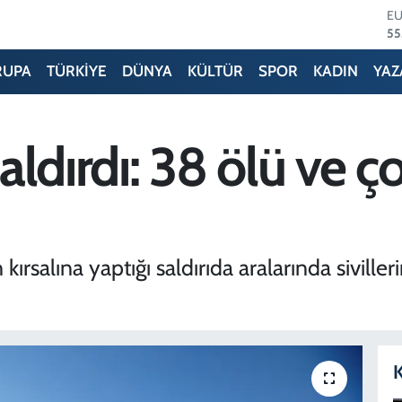
55
ST
64
GR
RUPA
TÜRKİYE
DÜNYA
KÜLTÜR
SPOR
KADIN
YAZ
65
Bİ
13
BI
saldırdı: 38 ölü ve ç
64
D
47
n kırsalına yaptığı saldırıda aralarında sivill
K