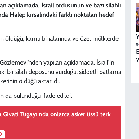
 açıklamada, İsrail ordusunun ve bazı silahlı
nda Halep kırsalındaki farklı noktaları hedef
Y
ilin öldüğü, kamu binalarında ve özel mülklerde
s
E
y
 Gözlemevi'nden yapılan açıklamada, İsrail’in
ki bir silah deposunu vurduğu, şiddetli patlama
erinin öldüğü aktarıldı.
ın da bulunduğu ifade edildi.
a Givati Tugayı'nda onlarca asker üssü terk