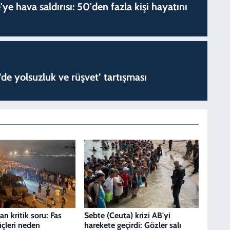
'ye hava saldırısı: 50'den fazla kişi hayatını
de yolsuzluk ve rüşvet’ tartışması
n kritik soru: Fas
Sebte (Ceuta) krizi AB'yi
üçleri neden
harekete geçirdi: Gözler salı