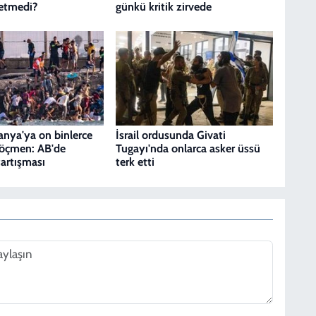
etmedi?
günkü kritik zirvede
anya'ya on binlerce
İsrail ordusunda Givati
göçmen: AB'de
Tugayı'nda onlarca asker üssü
artışması
terk etti