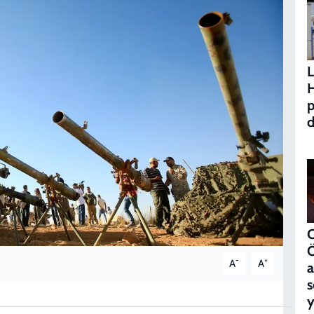
L
H
p
d
C
Ö
-
+
A
A
a
s
y