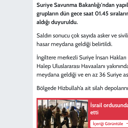
Suriye Savunma Bakanlığı'ndan yapılan
grupların dün gece saat 01.45 sıraları
aldığı duyuruldu.
Saldırı sonucu çok sayıda asker ve siv
hasar meydana geldiği belirtildi.
İngiltere merkezli Suriye İnsan Hakları
Halep Uluslararası Havaalanı yakınında
meydana geldiği ve en az 36 Suriye ask
Bölgede Hizbullah’a ait silah depoların
İsrail ordusund
etti
İçeriği Görüntüle