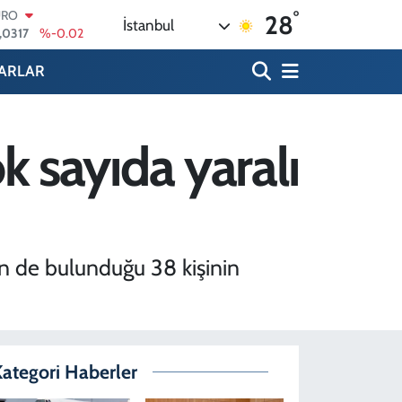
,0317
%-0.02
°
28
İstanbul
ERLİN
,2463
%0.07
AM ALTIN
ARLAR
74.81
%1.44
ST100
.887
%64
TCOIN
ok sayıda yaralı
.360,53
%-0.76
OLAR
,7143
%0.16
erin de bulunduğu 38 kişinin
ategori Haberler