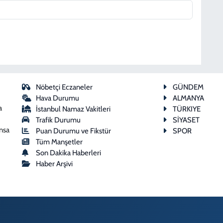
Nöbetçi Eczaneler
GÜNDEM
Hava Durumu
ALMANYA
a
İstanbul Namaz Vakitleri
TÜRKIYE
Trafik Durumu
SİYASET
ansa
Puan Durumu ve Fikstür
SPOR
Tüm Manşetler
Son Dakika Haberleri
Haber Arşivi