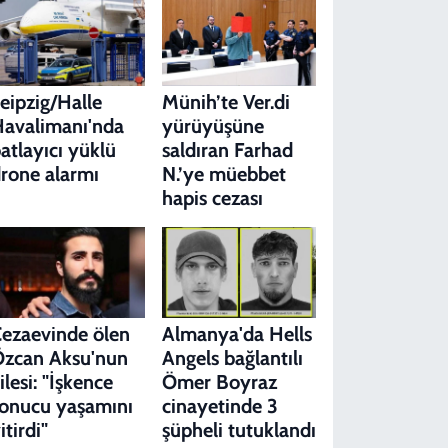
eipzig/Halle
Münih’te Ver.di
avalimanı'nda
yürüyüşüne
atlayıcı yüklü
saldıran Farhad
rone alarmı
N.’ye müebbet
hapis cezası
ezaevinde ölen
Almanya'da Hells
zcan Aksu'nun
Angels bağlantılı
ilesi: "İşkence
Ömer Boyraz
onucu yaşamını
cinayetinde 3
itirdi"
şüpheli tutuklandı