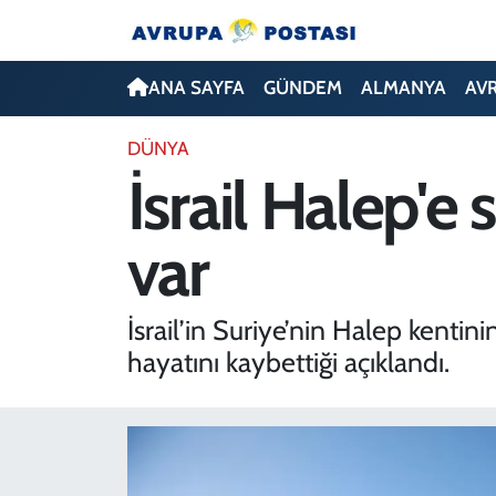
ANA SAYFA
Nöbetçi Eczaneler
ANA SAYFA
GÜNDEM
ALMANYA
AV
GÜNDEM
Hava Durumu
DÜNYA
İsrail Halep'e 
ALMANYA
İstanbul Namaz Vakitleri
var
AVRUPA
Trafik Durumu
TÜRKİYE
Avrupa Ligi Puan Durumu ve Fikstür
İsrail’in Suriye’nin Halep kentini
hayatını kaybettiği açıklandı.
DÜNYA
Tüm Manşetler
KÜLTÜR
Son Dakika Haberleri
SPOR
Haber Arşivi