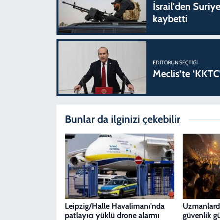
İsrail'den Suriye
kaybetti
EDITÖRÜN SEÇTIĞI
Meclis’te ‘KKTC’
Bunlar da ilginizi çekebilir
Leipzig/Halle Havalimanı'nda
Uzmanlarda
patlayıcı yüklü drone alarmı
güvenlik g