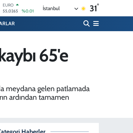
55,0265
%0.01
°
31
STERLİN
İstanbul
64,1897
%0.02
GRAM ALTIN
ARLAR
6618.49
%2.12
BİST100
13.887
%64
BITCOIN
kaybı 65'e
65.130,04
%1.2
DOLAR
47,7069
%0.17
n'da meydana gelen patlamada
ların ardından tamamen
ategori Haberler