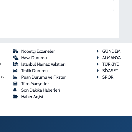
Nöbetçi Eczaneler
GÜNDEM
Hava Durumu
ALMANYA
a
İstanbul Namaz Vakitleri
TÜRKIYE
Trafik Durumu
SİYASET
ansa
Puan Durumu ve Fikstür
SPOR
Tüm Manşetler
Son Dakika Haberleri
Haber Arşivi