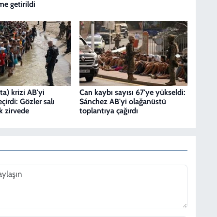
e getirildi
a) krizi AB'yi
Can kaybı sayısı 67'ye yükseldi:
çirdi: Gözler salı
Sánchez AB'yi olağanüstü
k zirvede
toplantıya çağırdı