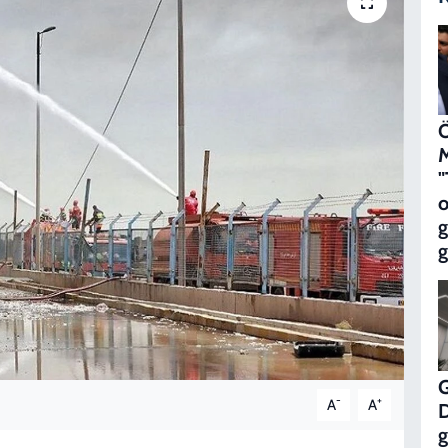
Ö
M
"
o
g
-
+
A
A
g