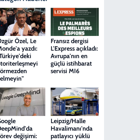
zgür Özel, Le
Fransız dergisi
onde'a yazdı:
L'Express açıkladı:
Türkiye'deki
Avrupa'nın en
toriterleşmeyi
güçlü istihbarat
görmezden
servisi MI6
elmeyin"
Google
Leipzig/Halle
DeepMind'da
Havalimanı'nda
örev değişimi:
patlayıcı yüklü