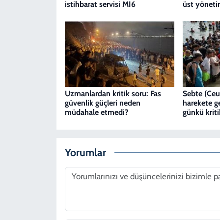
istihbarat servisi MI6
üst yönetim
Uzmanlardan kritik soru: Fas
Sebte (Ceut
güvenlik güçleri neden
harekete ge
müdahale etmedi?
günkü kriti
Yorumlar