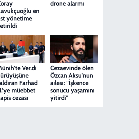
Koray
drone alarmı
avukçuoğlu en
st yönetime
etirildi
ünih’te Ver.di
Cezaevinde ölen
yürüyüşüne
Özcan Aksu'nun
aldıran Farhad
ailesi: "İşkence
.’ye müebbet
sonucu yaşamını
apis cezası
yitirdi"