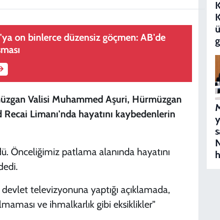
K
ü
a'ya on binlerce düzensiz göçmen: AB'de
g
şması
rmüzgan Valisi Muhammed Aşuri, Hürmüzgan
M
d Recai Limanı'nda hayatını kaybedenlerin
s
N
ü. Önceliğimiz patlama alanında hayatını
h
dedi.
se devlet televizyonuna yaptığı açıklamada,
aması ve ihmalkarlık gibi eksiklikler"