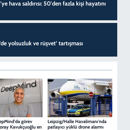
'ye hava saldırısı: 50'den fazla kişi hayatını
de yolsuzluk ve rüşvet’ tartışması
epMind'da görev
Leipzig/Halle Havalimanı'nda
Koray Kavukçuoğlu en
patlayıcı yüklü drone alarmı