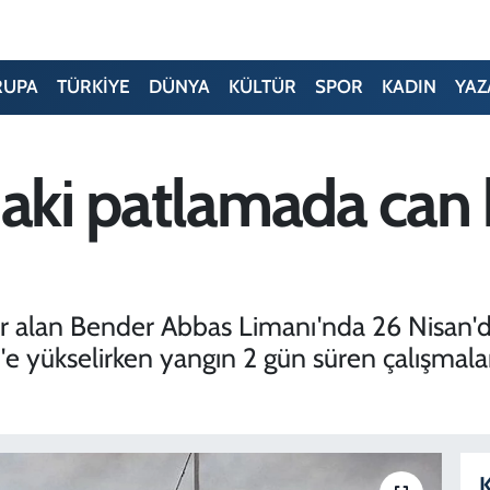
RUPA
TÜRKİYE
DÜNYA
KÜLTÜR
SPOR
KADIN
YAZ
daki patlamada can 
a yer alan Bender Abbas Limanı'nda 26 Nisa
5'e yükselirken yangın 2 gün süren çalışma
K