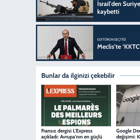
İsrail'den Suriye
kaybetti
EDITÖRÜN SEÇTIĞI
Meclis’te ‘KKTC’
Bunlar da ilginizi çekebilir
Fransız dergisi L'Express
Google De
açıkladı: Avrupa'nın en güçlü
değişimi: 