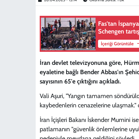
Fas'tan İspany
Schengen tartı
İçeriği Görüntüle
İran devlet televizyonuna göre, Hü
eyaletine bağlı Bender Abbas'ın Şehi
sayısının 65'e çıktığını açıkladı.
Vali Aşuri, "Yangın tamamen söndürüld
kaybedenlerin cenazelerine ulaşmak." 
İran İçişleri Bakanı İskender Mumini i
patlamanın "güvenlik önlemlerine uyulm
nedeniyle meydana geldiğini söyledi.