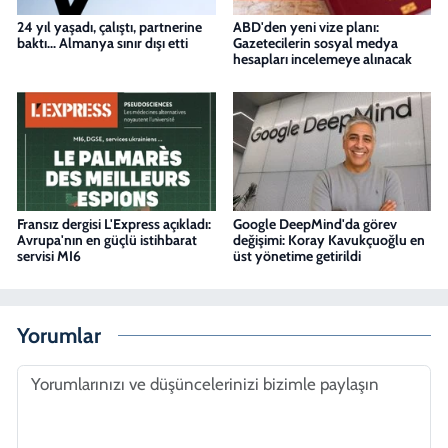
24 yıl yaşadı, çalıştı, partnerine
ABD'den yeni vize planı:
baktı... Almanya sınır dışı etti
Gazetecilerin sosyal medya
hesapları incelemeye alınacak
Fransız dergisi L'Express açıkladı:
Google DeepMind'da görev
Avrupa'nın en güçlü istihbarat
değişimi: Koray Kavukçuoğlu en
servisi MI6
üst yönetime getirildi
Yorumlar