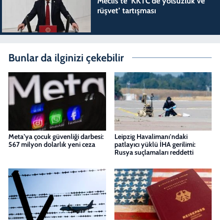
Meclis’te ‘KKTC’de yolsuzluk ve
rüşvet’ tartışması
Bunlar da ilginizi çekebilir
Meta’ya çocuk güvenliği darbesi:
Leipzig Havalimanı'ndaki
567 milyon dolarlık yeni ceza
patlayıcı yüklü İHA gerilimi:
Rusya suçlamaları reddetti