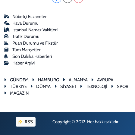
Nöbetçi Eczaneler
Hava Durumu
İstanbul Namaz Vakitleri
Trafik Durumu
Puan Durumu ve Fikstür
Tüm Manşetler
Son Dakika Haberleri
Haber Arşivi
GÜNDEM
HAMBURG
ALMANYA
AVRUPA
TÜRKIYE
DÜNYA
SİYASET
TEKNOLOJİ
SPOR
MAGAZİN
RSS
Copyright © 2012. Her hakkı saklıdır.