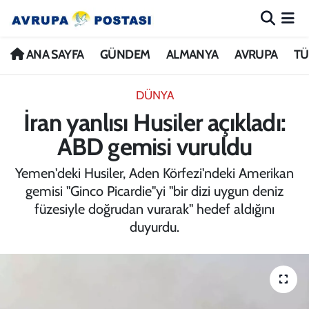
ANA SAYFA
Nöbetçi Eczaneler
ANA SAYFA
GÜNDEM
ALMANYA
AVRUPA
TÜ
GÜNDEM
Hava Durumu
DÜNYA
İran yanlısı Husiler açıkladı:
ALMANYA
İstanbul Namaz Vakitleri
ABD gemisi vuruldu
AVRUPA
Trafik Durumu
Yemen'deki Husiler, Aden Körfezi'ndeki Amerikan
gemisi "Ginco Picardie"yi "bir dizi uygun deniz
TÜRKİYE
Avrupa Ligi Puan Durumu ve Fikstür
füzesiyle doğrudan vurarak" hedef aldığını
duyurdu.
DÜNYA
Tüm Manşetler
KÜLTÜR
Son Dakika Haberleri
SPOR
Haber Arşivi