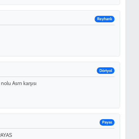
Reyhanlı
Dörtyol
 nolu Asm karşısı
Payas
PAYAS