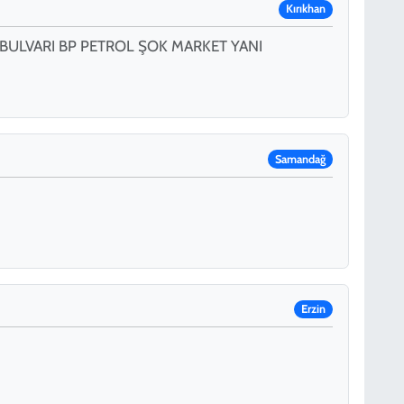
Kırıkhan
BULVARI BP PETROL ŞOK MARKET YANI
Samandağ
Erzin