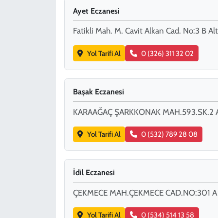
Ayet Eczanesi
Fatikli Mah. M. Cavit Alkan Cad. No:3 B Al
Yol Tarifi Al
0 (326) 311 32 02
Başak Eczanesi
KARAAĞAÇ ŞARKKONAK MAH.593.SK.2 
Yol Tarifi Al
0 (532) 789 28 08
İdil Eczanesi
ÇEKMECE MAH.ÇEKMECE CAD.NO:301 A 
Yol Tarifi Al
0 (534) 514 13 58