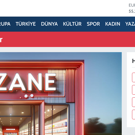
ST
64,
GR
66
RUPA
TÜRKİYE
DÜNYA
KÜLTÜR
SPOR
KADIN
YAZ
Bİ
13.
r
BI
64
DO
47
H
EU
55