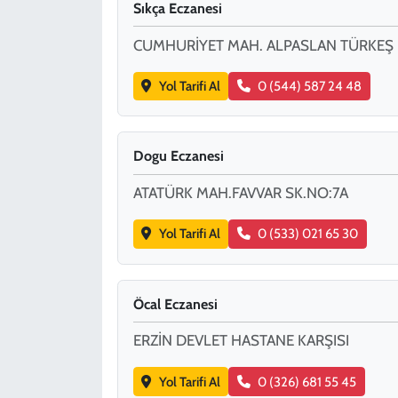
Sıkça Eczanesi
CUMHURİYET MAH. ALPASLAN TÜRKEŞ 
Yol Tarifi Al
0 (544) 587 24 48
Dogu Eczanesi
ATATÜRK MAH.FAVVAR SK.NO:7A
Yol Tarifi Al
0 (533) 021 65 30
Öcal Eczanesi
ERZİN DEVLET HASTANE KARŞISI
Yol Tarifi Al
0 (326) 681 55 45