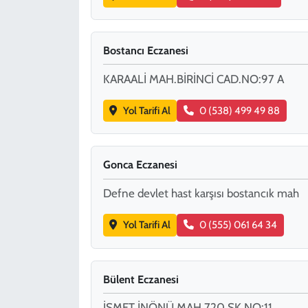
Bostancı Eczanesi
KARAALİ MAH.BİRİNCİ CAD.NO:97 A
Yol Tarifi Al
0 (538) 499 49 88
Gonca Eczanesi
Defne devlet hast karşısı bostancık mah
Yol Tarifi Al
0 (555) 061 64 34
Bülent Eczanesi
İSMET İNÖNÜ MAH.720.SK.NO:11