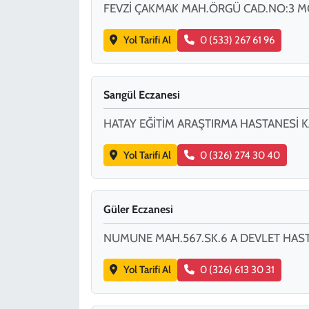
FEVZİ ÇAKMAK MAH.ÖRGÜ CAD.NO:3 MO
Yol Tarifi Al
0 (533) 267 61 96
Sarıgül Eczanesi
HATAY EĞİTİM ARAŞTIRMA HASTANESİ KA
Yol Tarifi Al
0 (326) 274 30 40
Güler Eczanesi
NUMUNE MAH.567.SK.6 A DEVLET HAST
Yol Tarifi Al
0 (326) 613 30 31