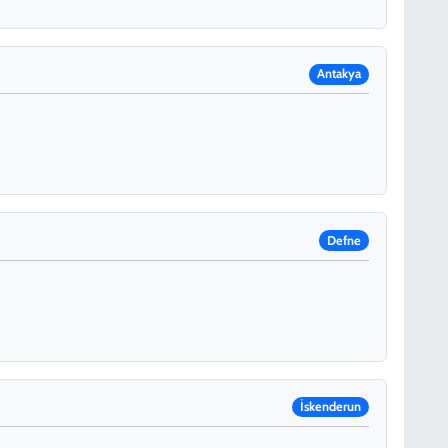
Antakya
Defne
İskenderun