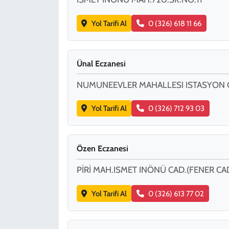
Yol Tarifi Al
0 (326) 618 11 66
Ünal Eczanesi
NUMUNEEVLER MAHALLESI ISTASYON 
Yol Tarifi Al
0 (326) 712 93 03
Özen Eczanesi
PİRİ MAH.ISMET INÖNÜ CAD.(FENER CAD
Yol Tarifi Al
0 (326) 613 77 02