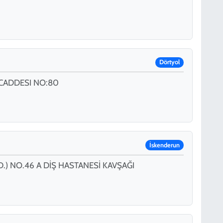
Dörtyol
CADDESI NO:80
İskenderun
.) NO.46 A DİŞ HASTANESİ KAVŞAĞI