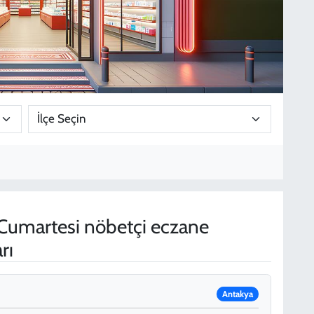
umartesi nöbetçi eczane
rı
Antakya