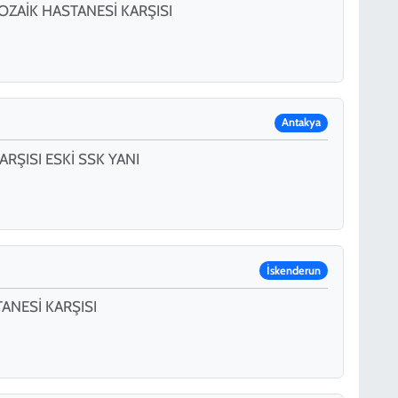
ZAİK HASTANESİ KARŞISI
Antakya
RŞISI ESKİ SSK YANI
İskenderun
ANESİ KARŞISI