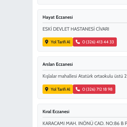
Hayat Eczanesi
ESKİ DEVLET HASTANESİ CİVARI
Yol Tarifi Al
0 (326) 413 44 33
Arslan Eczanesi
Kışlalar mahallesi Atatürk ortaokulu üstü 2
Yol Tarifi Al
0 (326) 712 18 98
Kıral Eczanesi
KARACAMI MAH. INÖNÜ CAD. NO:86 B 