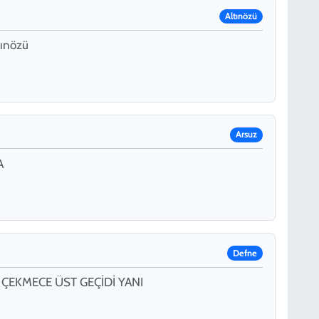
Altınözü
tınözü
Arsuz
A
Defne
ÇEKMECE ÜST GEÇİDİ YANI