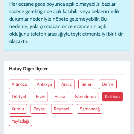
Her eczane gece boyunca açık olmayabilir, bazıları
sadece gerektiğinde açık kalabilir veya beklenmedik
durumlar nedeniyle nöbete gelemeyebilir. Bu
nedenle, yola çıkmadan önce eczanenin açık
olduğunu telefon aracılığıyla teyit etmeniz iyi bir fikir
olacaktır.
Hatay Diğer İlçeler
Altinözü
Antakya
Arsuz
Belen
Defne
Dörtyol
Erzin
Hassa
İskenderun
Kirikhan
Kumlu
Payas
Reyhanli
Samandağ
Yayladaği