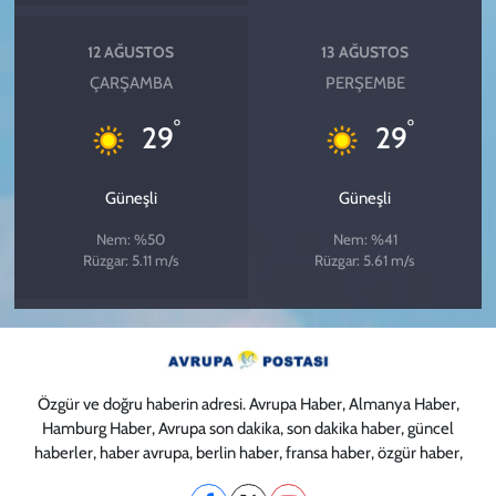
12 AĞUSTOS
13 AĞUSTOS
ÇARŞAMBA
PERŞEMBE
°
°
29
29
Güneşli
Güneşli
Nem: %50
Nem: %41
Rüzgar: 5.11 m/s
Rüzgar: 5.61 m/s
Özgür ve doğru haberin adresi. Avrupa Haber, Almanya Haber,
Hamburg Haber, Avrupa son dakika, son dakika haber, güncel
haberler, haber avrupa, berlin haber, fransa haber, özgür haber,