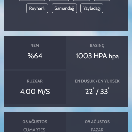
Reyhanlı
Samandağ
Yayladağı
NEM
BASINÇ
%64
1003 HPA
hpa
RÜZGAR
EN DÜŞÜK / EN YÜKSEK
°
°
4.00 M/S
22
/ 33
08 AĞUSTOS
09 AĞUSTOS
CUMARTESI
PAZAR