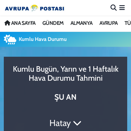
ANA SAYFA
Nöbetçi Eczaneler
ANA SAYFA
GÜNDEM
ALMANYA
AVRUPA
TÜ
GÜNDEM
Hava Durumu
Kumlu Hava Durumu
ALMANYA
İstanbul Namaz Vakitleri
Kumlu Bugün, Yarın ve 1 Haftalık
AVRUPA
Trafik Durumu
Hava Durumu Tahmini
TÜRKİYE
Avrupa Ligi Puan Durumu ve Fikstür
ŞU AN
DÜNYA
Tüm Manşetler
KÜLTÜR
Son Dakika Haberleri
Hatay
SPOR
Haber Arşivi