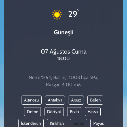
KADIN
°
29
YAZARLAR
Güneşli
07 Ağustos Cuma
18:00
Nem: %64, Basınç: 1003 hpa hPa,
Rüzgar: 4.00 m/s
Altınözü
Antakya
Arsuz
Belen
Defne
Dörtyol
Erzin
Hassa
İskenderun
Kırıkhan
Kumlu
Payas