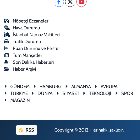
Nöbetçi Eczaneler
Hava Durumu
İstanbul Namaz Vakitleri
Trafik Durumu
Puan Durumu ve Fikstür
Tüm Manşetler
Son Dakika Haberleri
Haber Arşivi
GÜNDEM
HAMBURG
ALMANYA
AVRUPA
TÜRKIYE
DÜNYA
SİYASET
TEKNOLOJİ
SPOR
MAGAZİN
RSS
Copyright © 2012. Her hakkı saklıdır.