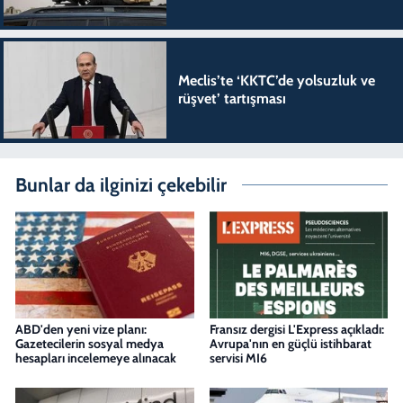
Meclis’te ‘KKTC’de yolsuzluk ve
rüşvet’ tartışması
Bunlar da ilginizi çekebilir
ABD'den yeni vize planı:
Fransız dergisi L'Express açıkladı:
Gazetecilerin sosyal medya
Avrupa'nın en güçlü istihbarat
hesapları incelemeye alınacak
servisi MI6