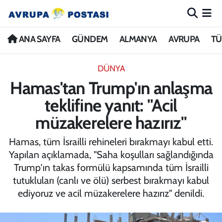
ANA SAYFA
Nöbetçi Eczaneler
ANA SAYFA
GÜNDEM
ALMANYA
AVRUPA
TÜ
GÜNDEM
Hava Durumu
DÜNYA
Hamas'tan Trump'ın anlaşma
ALMANYA
İstanbul Namaz Vakitleri
teklifine yanıt: "Acil
AVRUPA
Trafik Durumu
müzakerelere hazırız"
TÜRKİYE
Avrupa Ligi Puan Durumu ve Fikstür
Hamas, tüm İsrailli rehineleri bırakmayı kabul etti.
Yapılan açıklamada, "Saha koşulları sağlandığında
DÜNYA
Tüm Manşetler
Trump'ın takas formülü kapsamında tüm İsrailli
tutukluları (canlı ve ölü) serbest bırakmayı kabul
KÜLTÜR
Son Dakika Haberleri
ediyoruz ve acil müzakerelere hazırız" denildi.
SPOR
Haber Arşivi