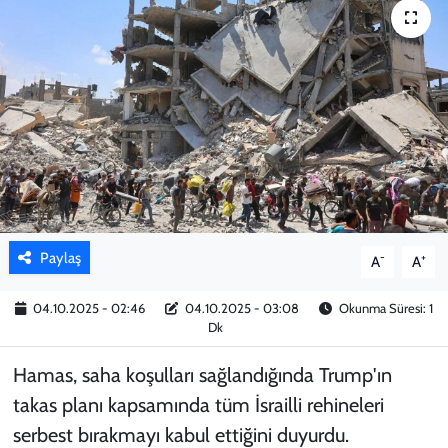
KADIN
YAZARLAR
Paylaş
-
+
A
A
04.10.2025 - 02:46
04.10.2025 - 03:08
Okunma Süresi: 1
Dk
Hamas, saha koşulları sağlandığında Trump'ın
takas planı kapsamında tüm İsrailli rehineleri
serbest bırakmayı kabul ettiğini duyurdu.