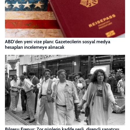
ABD'den yeni vize planı: Gazetecilerin sosyal medya
hesapları incelemeye alınacak
Bilgesu Erenus: Zor günlerin kadife sesli, dirençli sanatçısı