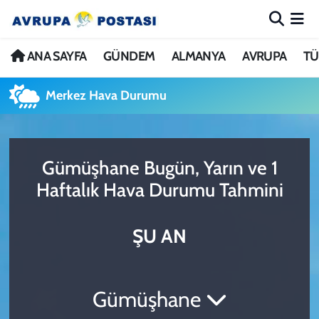
ANA SAYFA
Nöbetçi Eczaneler
ANA SAYFA
GÜNDEM
ALMANYA
AVRUPA
TÜ
GÜNDEM
Hava Durumu
Merkez Hava Durumu
ALMANYA
İstanbul Namaz Vakitleri
Gümüşhane Bugün, Yarın ve 1
AVRUPA
Trafik Durumu
Haftalık Hava Durumu Tahmini
TÜRKİYE
Avrupa Ligi Puan Durumu ve Fikstür
ŞU AN
DÜNYA
Tüm Manşetler
KÜLTÜR
Son Dakika Haberleri
Gümüşhane
SPOR
Haber Arşivi