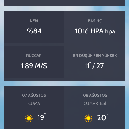
NEM
BASINÇ
%84
1016 HPA
hpa
RÜZGAR
EN DÜŞÜK / EN YÜKSEK
°
°
1.89 M/S
11
/ 27
07 AĞUSTOS
08 AĞUSTOS
CUMA
CUMARTESI
°
°
19
20