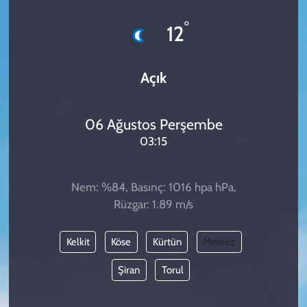
KADIN
°
12
YAZARLAR
Açık
06 Ağustos Perşembe
03:15
Nem: %84, Basınç: 1016 hpa hPa,
Rüzgar: 1.89 m/s
Kelkit
Köse
Kürtün
Merkez
Şiran
Torul