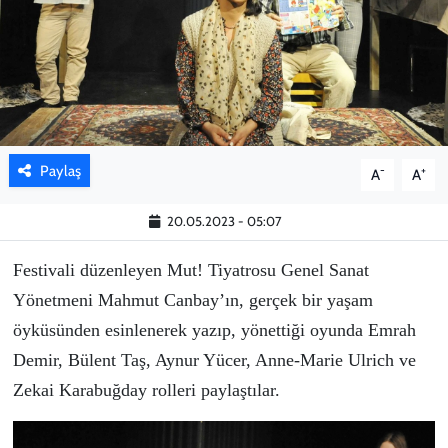
KADIN
YAZARLAR
Paylaş
-
+
A
A
20.05.2023 - 05:07
Festi
vali düzenleyen Mut! Tiyatrosu Genel Sanat
Yönetmeni Mahmut Canbay’ın, gerçek bir yaşam
öyküsünden esinlenerek yazıp, yönettiği oyunda Emrah
Demir, Bülent Taş, Aynur Yücer, Anne-Marie Ulrich ve
Zekai Karabuğday rolleri paylaştılar.