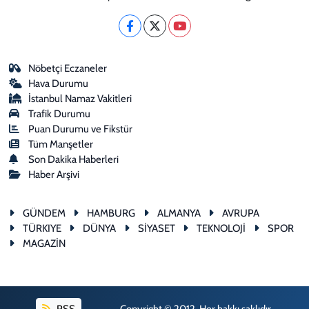
Nöbetçi Eczaneler
Hava Durumu
İstanbul Namaz Vakitleri
Trafik Durumu
Puan Durumu ve Fikstür
Tüm Manşetler
Son Dakika Haberleri
Haber Arşivi
GÜNDEM
HAMBURG
ALMANYA
AVRUPA
TÜRKIYE
DÜNYA
SİYASET
TEKNOLOJİ
SPOR
MAGAZİN
RSS
Copyright © 2012. Her hakkı saklıdır.