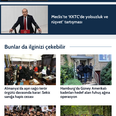
Meclis’te ‘KKTC’de yolsuzluk ve
rüşvet’ tartışması
Bunlar da ilginizi çekebilir
Almanya'da aşırı sağcı terör
Hamburg'da Güney Amerikalı
örgütü davasında karar: Sekiz
kadınları hedef alan fuhuş ağına
sanığa hapis cezası
operasyon