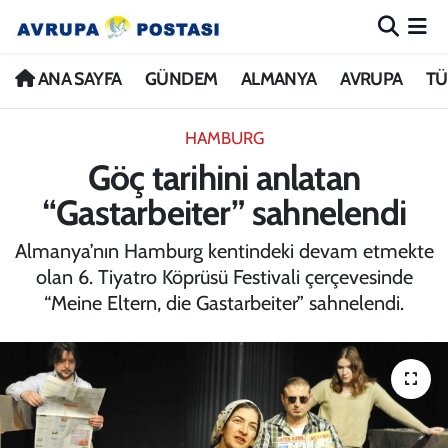
ANA SAYFA
Nöbetçi Eczaneler
ANA SAYFA
GÜNDEM
ALMANYA
AVRUPA
TÜ
GÜNDEM
Hava Durumu
HAMBURG
Göç tarihini anlatan
ALMANYA
İstanbul Namaz Vakitleri
“Gastarbeiter” sahnelendi
AVRUPA
Trafik Durumu
Almanya’nın Hamburg kentindeki devam etmekte
olan 6. Tiyatro Köprüsü Festivali çerçevesinde
TÜRKİYE
Avrupa Ligi Puan Durumu ve Fikstür
“Meine Eltern, die Gastarbeiter” sahnelendi.
DÜNYA
Tüm Manşetler
KÜLTÜR
Son Dakika Haberleri
SPOR
Haber Arşivi