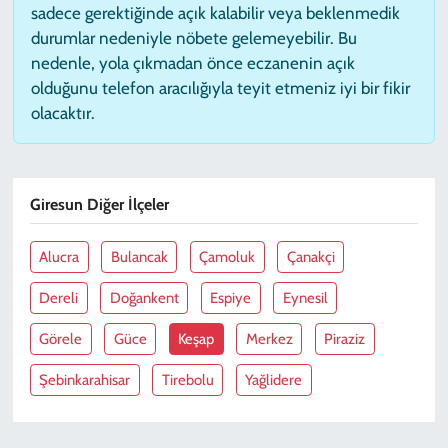
sadece gerektiğinde açık kalabilir veya beklenmedik
durumlar nedeniyle nöbete gelemeyebilir. Bu
nedenle, yola çıkmadan önce eczanenin açık
olduğunu telefon aracılığıyla teyit etmeniz iyi bir fikir
olacaktır.
Giresun Diğer İlçeler
Alucra
Bulancak
Çamoluk
Çanakçi
Dereli
Doğankent
Espiye
Eynesil
Görele
Güce
Keşap
Merkez
Piraziz
Şebinkarahisar
Tirebolu
Yağlidere