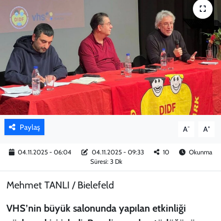
KADIN
YAZARLAR
Paylaş
-
+
A
A
04.11.2025 - 06:04
04.11.2025 - 09:33
10
Okunma
Süresi: 3 Dk
Mehmet TANLI / Bielefeld
VHS’nin büyük salonunda yapılan etkinliği