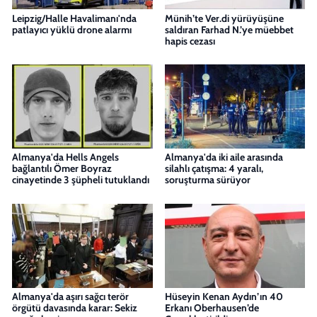
Leipzig/Halle Havalimanı'nda
Münih’te Ver.di yürüyüşüne
patlayıcı yüklü drone alarmı
saldıran Farhad N.’ye müebbet
hapis cezası
Almanya'da Hells Angels
Almanya'da iki aile arasında
bağlantılı Ömer Boyraz
silahlı çatışma: 4 yaralı,
cinayetinde 3 şüpheli tutuklandı
soruşturma sürüyor
Almanya'da aşırı sağcı terör
Hüseyin Kenan Aydın’ın 40
örgütü davasında karar: Sekiz
Erkanı Oberhausen’de