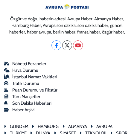
Özgür ve doğru haberin adresi. Avrupa Haber, Almanya Haber,
Hamburg Haber, Avrupa son dakika, son dakika haber, güncel
haberler, haber avrupa, berlin haber, fransa haber, özgür haber,
Nöbetçi Eczaneler
Hava Durumu
İstanbul Namaz Vakitleri
Trafik Durumu
Puan Durumu ve Fikstür
Tüm Manşetler
Son Dakika Haberleri
Haber Arşivi
GÜNDEM
HAMBURG
ALMANYA
AVRUPA
TÜRKIYE
DÜNYA
SİYASET
TEKNOLOJİ
SPOR