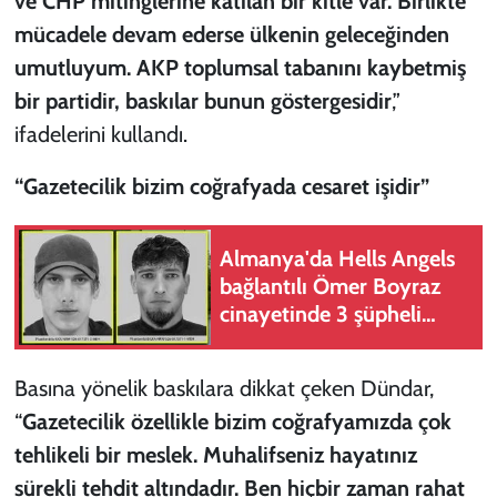
ve CHP mitinglerine katılan bir kitle var. Birlikte
mücadele devam ederse ülkenin geleceğinden
umutluyum. AKP toplumsal tabanını kaybetmiş
bir partidir, baskılar bunun göstergesidir
,”
ifadelerini kullandı.
“Gazetecilik bizim coğrafyada cesaret işidir”
Almanya'da Hells Angels
bağlantılı Ömer Boyraz
cinayetinde 3 şüpheli
tutuklandı
Basına yönelik baskılara dikkat çeken Dündar,
“
Gazetecilik özellikle bizim coğrafyamızda çok
tehlikeli bir meslek. Muhalifseniz hayatınız
sürekli tehdit altındadır. Ben hiçbir zaman rahat