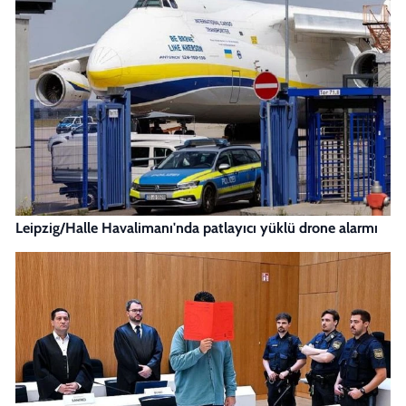
Leipzig/Halle Havalimanı'nda patlayıcı yüklü drone alarmı