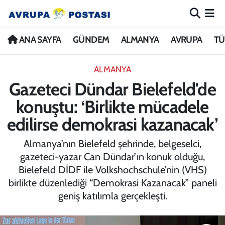
ANA SAYFA
Nöbetçi Eczaneler
ANA SAYFA
GÜNDEM
ALMANYA
AVRUPA
TÜ
GÜNDEM
Hava Durumu
ALMANYA
Gazeteci Dündar Bielefeld'de
ALMANYA
İstanbul Namaz Vakitleri
konuştu: ‘Birlikte mücadele
AVRUPA
Trafik Durumu
edilirse demokrasi kazanacak’
TÜRKİYE
Avrupa Ligi Puan Durumu ve Fikstür
Almanya’nın Bielefeld şehrinde, belgeselci,
gazeteci-yazar Can Dündar’ın konuk olduğu,
DÜNYA
Tüm Manşetler
Bielefeld DİDF ile Volkshochschule’nin (VHS)
birlikte düzenlediği “Demokrasi Kazanacak” paneli
KÜLTÜR
Son Dakika Haberleri
geniş katılımla gerçekleşti.
SPOR
Haber Arşivi